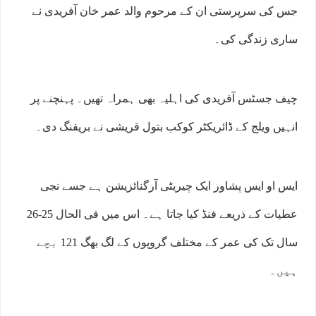
جس کی سرپرستی ان کے مرحوم والد عمر خان آفریدی نے
ساری زندگی کی۔
چیف جسٹس آفریدی کی اہلیہ بھی ہمراہ تھیں۔ پہنچنے پر
انہیں ویلج کے ڈائریکٹر کوکب بتول قریشی نے بریفنگ دی۔
ایس او ایس پشاور ایک چیریٹی آرگنائزیشن ہے جسے نجی
عطیات کے ذریعے فنڈ کیا جاتا ہے۔ اس میں فی الحال 25-26
سال تک کی عمر کے مختلف گروپوں کے لگ بھگ 121 بچے
ہیں۔