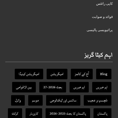
کاپی رائٹس
قوائد و ضوابت
پرائیویسی پالیسی
اہم کیٹا گریز
Blog
آج کے کالمز
امیگریشن
امیگریشن کینیڈا
اہم خبریں
اہم خبریں
بجٹ 2026-27
بین الاقوامی
دلچسپ و عجیب
سائنس اور ٹیکنالوجی
موسم
وائرل
پاکستان
پاکستان کا بجٹ 2025-2026
کاروبار
کرکٹ