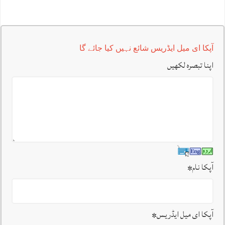
آپکا ای میل ایڈریس شائع نہیں کیا جائے گا
اپنا تبصرہ لکھیں
آپکا نام
*
آپکا ای میل ایڈریس
*