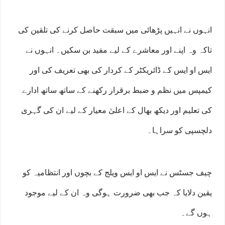
انہوں نے انہیں پڑھائی میں سبقت حاصل کرنے کی تلقین کی
تاکہ وہ اپنے اور معاشرے کے لیے مفید بن سکیں۔ انہوں نے
ایس او ایس کے ڈائریکٹر کے کردار کی بھی تعریف کی اور
کیمپس میں نظم و ضبط برقرار رکھنے کے ساتھ ساتھ ادارے
کی تعلیم اور دیکھ بھال کے اعلیٰ معیار کے لیے ان کی گہری
دلچسپی کو سراہا۔
چیف جسٹس نے ایس او ایس ویلج کے بچوں اور انتظامیہ کو
یقین دلایا کہ جب بھی ضرورت ہوگی وہ ان کے لیے موجود
ہوں گے۔