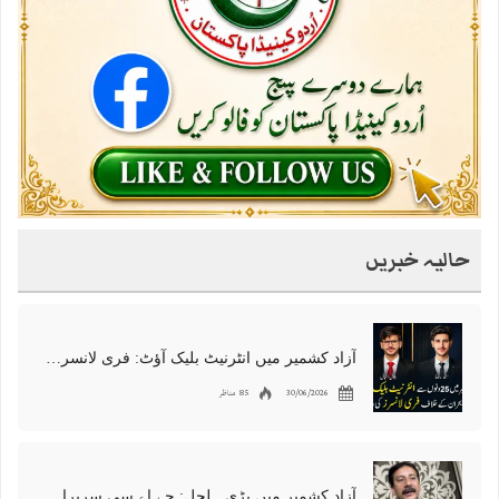
حالیہ خبریں
آزاد کشمیر میں انٹرنیٹ بلیک آؤٹ: فری لانسرز کا معاشی قتل، احتجاج شروع
30/06/2026
85 مناظر
آزاد کشمیر میں بڑی ہلچل: جے اے سی سربراہ شوکت نواز میر کی گرفتاری، دھرنا جاری