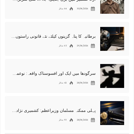
30/06/2026
64 مناظر
برطانیہ کا پناہ گزینوں کیلئے نئے قانونی راستوں اور اسپانسر شپ نظام کا اعلان
29/06/2026
65 مناظر
سرگودھا میں ایک اور افسوسناک واقعہ: نوعمر لڑکے سے مبینہ زیادتی، مقدمہ درج
28/06/2026
42 مناظر
پہلی ممکنہ مسلمان وزیراعظم: کشمیری نژاد شبانہ محمود برطانیہ میں مقبول
28/06/2026
93 مناظر