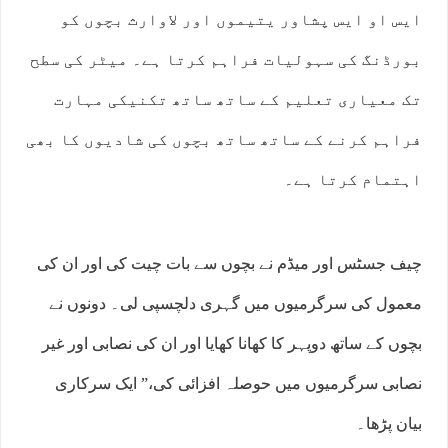
ایس او ایس پشاور یتیموں اور لاوارث بچوں کو
بورڈنگ کی سہولیات فراہم کرتا ہے۔ میٹر کی سطح
تک معیاری تعلیم کے ساتھ ساتھ تکنیکی مہارت
فراہم کرنے کے ساتھ ساتھ بچوں کی شادیوں کا بھی
اہتمام کرتا ہے۔
چیف جسٹس اور میڈم نے بچوں سے بات چیت کی اور ان کی
معمول کی سرگرمیوں میں گہری دلچسپی لی۔ دونوں نے
بچوں کے ساتھ دوپہر کا کھانا کھایا اور ان کی نصابی اور غیر
نصابی سرگرمیوں میں حوصلہ افزائی کی،” ایک سرکاری
بیان پڑھا۔