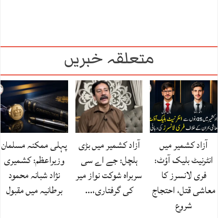
متعلقہ خبریں
آزاد کشمیر میں
آزاد کشمیر میں بڑی
پہلی ممکنہ مسلمان
انٹرنیٹ بلیک آؤٹ:
ہلچل: جے اے سی
وزیراعظم: کشمیری
فری لانسرز کا
سربراہ شوکت نواز میر
نژاد شبانہ محمود
معاشی قتل، احتجاج
کی گرفتاری،…
برطانیہ میں مقبول
شروع