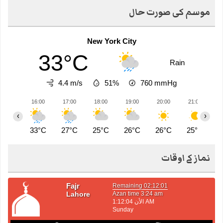
موسم کی صورت حال
New York City
33°C
Rain
4.4 m/s
51%
760
mmHg
16:00
17:00
18:00
19:00
20:00
21:00
2
‹
›
33°C
27°C
25°C
26°C
26°C
25°C
2
نماز کے اوقات