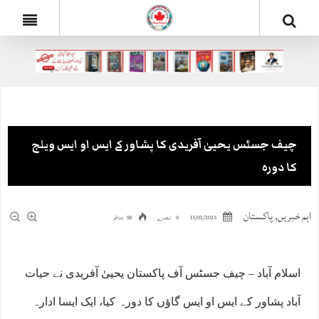
چیف جسٹس یحییٰ آفریدی کا پشاور کے ایس او ایس ویلج
کا دورہ
اہم خبریں
,
پاکستان
15/02/2025
0 تبصرے
58 مناظر
اسلام آباد – چیف جسٹس آف پاکستان یحییٰ آفریدی نے حیات
آباد پشاور کے ایس او ایس گاؤں کا دورہ کیا، ایک ایسا ادارہ