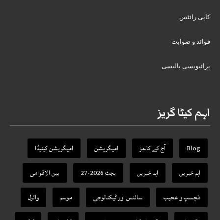
کاپی رائٹس
قوائد و ضوابت
پرائیویسی پالیسی
اہم کیٹا گریز
Blog
آج کے کالمز
امیگریشن
امیگریشن کینیڈا
اہم خبریں
اہم خبریں
بجٹ 2026-27
بین الاقوامی
دلچسپ و عجیب
سائنس اور ٹیکنالوجی
موسم
وائرل