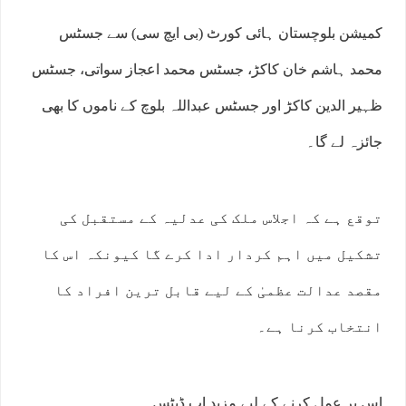
کمیشن بلوچستان ہائی کورٹ (بی ایچ سی) سے جسٹس
محمد ہاشم خان کاکڑ، جسٹس محمد اعجاز سواتی، جسٹس
ظہیر الدین کاکڑ اور جسٹس عبداللہ بلوچ کے ناموں کا بھی
جائزہ لے گا۔
توقع ہے کہ اجلاس ملک کی عدلیہ کے مستقبل کی
تشکیل میں اہم کردار ادا کرے گا کیونکہ اس کا
مقصد عدالت عظمیٰ کے لیے قابل ترین افراد کا
انتخاب کرنا ہے۔
اس پر عمل کرنے کے لیے مزید اپ ڈیٹس…