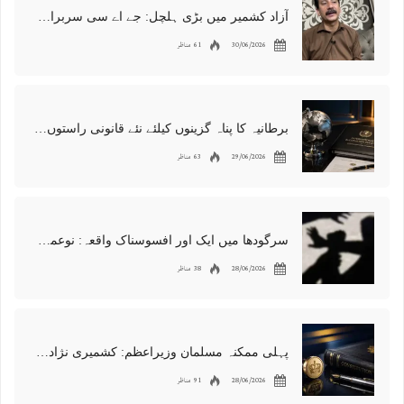
آزاد کشمیر میں بڑی ہلچل: جے اے سی سربراہ شوکت نواز میر کی گرفتاری، دھرنا جاری
30/06/2026
61 مناظر
برطانیہ کا پناہ گزینوں کیلئے نئے قانونی راستوں اور اسپانسر شپ نظام کا اعلان
29/06/2026
63 مناظر
سرگودھا میں ایک اور افسوسناک واقعہ: نوعمر لڑکے سے مبینہ زیادتی، مقدمہ درج
28/06/2026
38 مناظر
پہلی ممکنہ مسلمان وزیراعظم: کشمیری نژاد شبانہ محمود برطانیہ میں مقبول
28/06/2026
91 مناظر