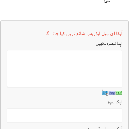
آپکا ای میل ایڈریس شائع نہیں کیا جائے گا
اپنا تبصرہ لکھیں
آپکا نام
*
آپکا ای میل ایڈریس
*