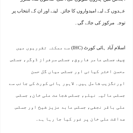
عہدوں کے لیے امیدواروں کا جائزہ لینے اور ان کے انتخاب پر
توجہ مرکوز کی جائے گی۔
اسلام آباد ہائی کورٹ (IHC) سے ممکنہ تقرریوں میں
چیف جسٹس عامر فاروق، جسٹس سرفراز ڈوگر، جسٹس
محسن اختر کیانی اور جسٹس میاں گل حسن
اورنگزیب شامل ہیں۔ لاہور ہائی کورٹ کی جانب سے
جسٹس عالیہ نیلم، جسٹس شجاعت علی خان، جسٹس
علی باقر نجفی، جسٹس عابد عزیز شیخ اور جسٹس
صداقت علی خان پر غور کیا جا رہا ہے۔