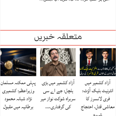
متعلقہ خبریں
آزاد کشمیر میں
آزاد کشمیر میں بڑی
پہلی ممکنہ مسلمان
انٹرنیٹ بلیک آؤٹ:
ہلچل: جے اے سی
وزیراعظم: کشمیری
فری لانسرز کا
سربراہ شوکت نواز میر
نژاد شبانہ محمود
معاشی قتل، احتجاج
کی گرفتاری،…
برطانیہ میں مقبول
شروع