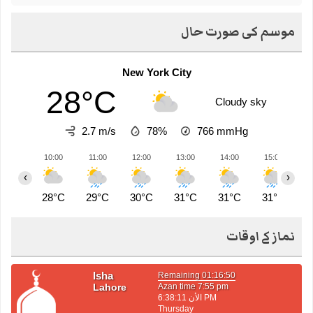
موسم کی صورت حال
New York City
28°C
Cloudy sky
2.7 m/s
78%
766
mmHg
10:00
11:00
12:00
13:00
14:00
15:00
1
‹
›
28°C
29°C
30°C
31°C
31°C
31°C
3
نماز کے اوقات