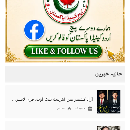
حالیہ خبریں
آزاد کشمیر میں انٹرنیٹ بلیک آؤٹ: فری لانسرز کا معاشی قتل، احتجاج شروع
30/06/2026
82 مناظر