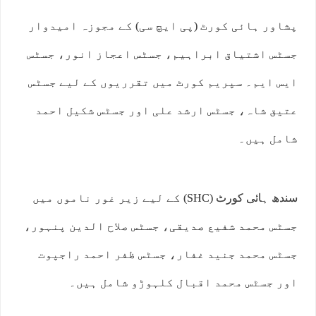
پشاور ہائی کورٹ (پی ایچ سی) کے مجوزہ امیدوار
جسٹس اشتیاق ابراہیم، جسٹس اعجاز انور، جسٹس
ایس ایم۔ سپریم کورٹ میں تقرریوں کے لیے جسٹس
عتیق شاہ، جسٹس ارشد علی اور جسٹس شکیل احمد
شامل ہیں۔
سندھ ہائی کورٹ (SHC) کے لیے زیر غور ناموں میں
جسٹس محمد شفیع صدیقی، جسٹس صلاح الدین پنہور،
جسٹس محمد جنید غفار، جسٹس ظفر احمد راجپوت
اور جسٹس محمد اقبال کلہوڑو شامل ہیں۔