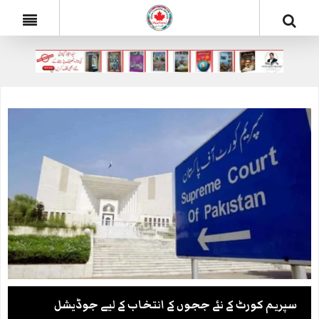
سپریم کورٹ کے نئے ججوں کے انتخاب کے لیے جوڈیشل