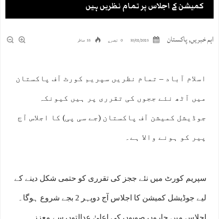
کمیشن کے اجلاس پر تمام نظریں ہیں
اہم خبریں
,
پاکستان
10/02/2025
0 تبصرے
55 مناظر
اسلام آباد – تمام نظریں سپریم کورٹ آف پاکستان
میں آٹھ نئے ججوں کی تقرری پر ہیں کیونکہ
جوڈیشل کمیشن آف پاکستان (جے سی پی) کا اجلاس آج
پیر کو ہونے والا ہے۔
سپریم کورٹ میں نئے ججز کی تقرری کو حتمی شکل دینے کے
لیے جوڈیشل کمیشن کا اجلاس آج دوپہر 2 بجے شروع ہوگا۔
اجلاس میں چاروں صوبوں کی اعلیٰ عدالتوں سے معزز