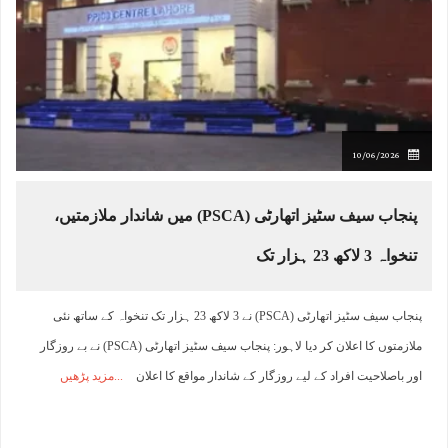
10/06/2026
پنجاب سیف سٹیز اتھارٹی (PSCA) میں شاندار ملازمتیں،
تنخواہ 3 لاکھ 23 ہزار تک
پنجاب سیف سٹیز اتھارٹی (PSCA) نے 3 لاکھ 23 ہزار تک تنخواہ کے ساتھ نئی
ملازمتوں کا اعلان کر دیا لاہور: پنجاب سیف سٹیز اتھارٹی (PSCA) نے بے روزگار
اور باصلاحیت افراد کے لیے روزگار کے شاندار مواقع کا اعلان
مزید پڑھیں