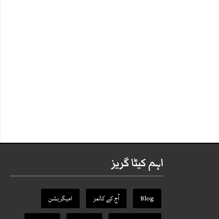
اہم کیٹا گریز
Blog
آج کے کالمز
امیگریشن