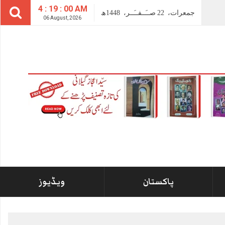
4 : 19 : 00 AM
جمعرات،
22
صــَــفــَــر،
1448ھ
06 August, 2026
پاکستان
ویڈیوز