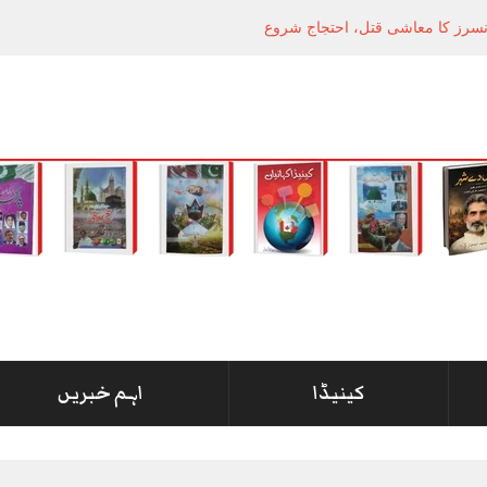
انسرز کا معاشی قتل، احتجاج شروع
کینیڈا
اہم خبریں