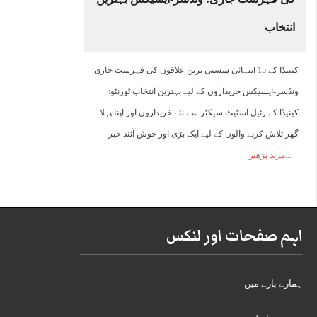
انتخاب
کینیڈا کے 15 انتہائی سستی ترین علاقوں کی فہرست جاری:
ونڈسر-ایسیکس خریداروں کے لیے بہترین انتخاب ٹورنٹو:
کینیڈا کے رئیل اسٹیٹ سیکٹر سے نئے خریداروں اور اپنا پہلا
گھر تلاش کرنے والوں کے لیے ایک بڑی اور خوش آئند خبر
مزید پڑھیں
اہم صفحات اور لنکس
ہمارے بارے میں