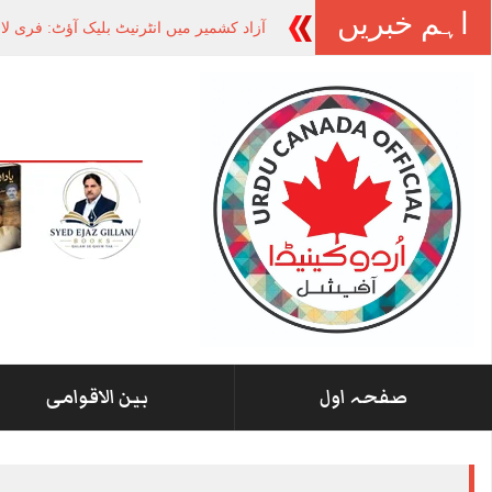
اہم خبریں
آزاد کشمیر میں انٹرنیٹ بلیک آؤٹ: فری ل
صفحہ اول
بین الاقوامی