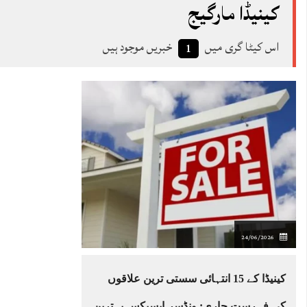
کینیڈا مارگیج
اس کیٹا گری میں
خبریں موجود ہیں
1
24/06/2026
کینیڈا کے 15 انتہائی سستی ترین علاقوں
کی فہرست جاری: ونڈسر-ایسیکس بہترین