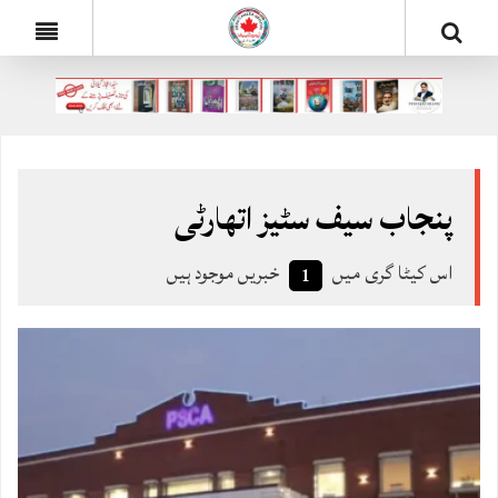
پنجاب سیف سٹیز اتھارٹی
اس کیٹا گری میں
خبریں موجود ہیں
1