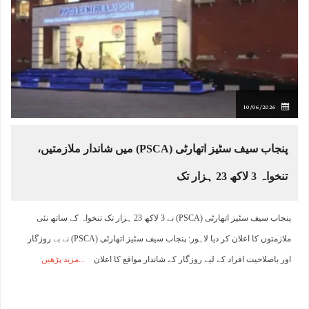
10/06/2026
پنجاب سیف سٹیز اتھارٹی (PSCA) میں شاندار ملازمتیں،
تنخواہ 3 لاکھ 23 ہزار تک
پنجاب سیف سٹیز اتھارٹی (PSCA) نے 3 لاکھ 23 ہزار تک تنخواہ کے ساتھ نئی
ملازمتوں کا اعلان کر دیا لاہور: پنجاب سیف سٹیز اتھارٹی (PSCA) نے بے روزگار
اور باصلاحیت افراد کے لیے روزگار کے شاندار مواقع کا اعلان
مزید پڑھیں