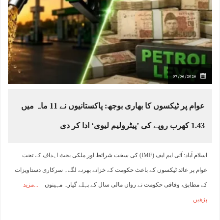
07/06/2026
عوام پر ٹیکسوں کا بھاری بوجھ: پاکستانیوں نے 11 ماہ میں
1.43 کھرب روپے کی ’پیٹرولیم لیوی‘ ادا کر دی
اسلام آباد: آئی ایم ایف (IMF) کی سخت شرائط اور ملکی بجٹ اہداف کے تحت
عوام پر عائد ٹیکسوں کے باعث حکومت کے خزانے بھرنے لگے۔ سرکاری دستاویزات
کے مطابق، وفاقی حکومت نے رواں مالی سال کے پہلے گیارہ مہینوں
مزید
پڑھیں