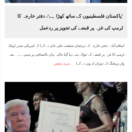
’پاکستان فلسطینیوں کے ساتھ کھڑا ہے‘، دفتر خارجہ کا
ٹرمپ کی غزہ پر قبضے کی تجویز پر ردعمل
اسلام آباد – دفتر خارجہ کے ترجمان شفقت علی خان نے کہا کہ امریکی صدر ڈونلڈ
ٹرمپ کا غزہ پر قبضے کے حوالے سے دیا گیا حالیہ بیان ناانصافی پر مبنی ہے۔ ہفتہ
وار بریفنگ کے دوران انہوں نے کہا
مزید پڑھیں