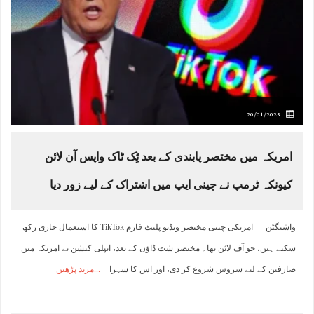
20/01/2025
امریکہ میں مختصر پابندی کے بعد ٹِک ٹاک واپس آن لائن
کیونکہ ٹرمپ نے چینی ایپ میں اشتراک کے لیے زور دیا
واشنگٹن — امریکی چینی مختصر ویڈیو پلیٹ فارم TikTok کا استعمال جاری رکھ
سکتے ہیں، جو آف لائن تھا۔ مختصر شٹ ڈاؤن کے بعد، ایپلی کیشن نے امریکہ میں
صارفین کے لیے سروس شروع کر دی، اور اس کا سہرا
مزید پڑھیں