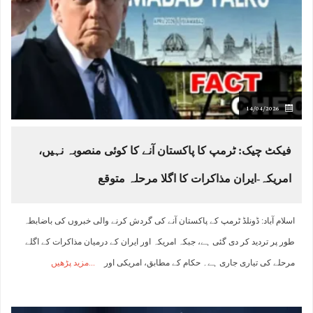
14/04/2026
فیکٹ چیک: ٹرمپ کا پاکستان آنے کا کوئی منصوبہ نہیں،
امریکہ-ایران مذاکرات کا اگلا مرحلہ متوقع
اسلام آباد: ڈونلڈ ٹرمپ کے پاکستان آنے کی گردش کرنے والی خبروں کی باضابطہ
طور پر تردید کر دی گئی ہے، جبکہ امریکہ اور ایران کے درمیان مذاکرات کے اگلے
مرحلے کی تیاری جاری ہے۔ حکام کے مطابق، امریکی اور
مزید پڑھیں