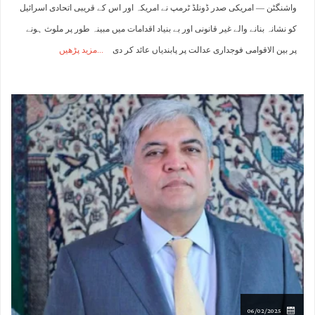
واشنگٹن — امریکی صدر ڈونلڈ ٹرمپ نے امریکہ اور اس کے قریبی اتحادی اسرائیل
کو نشانہ بنانے والے غیر قانونی اور بے بنیاد اقدامات میں مبینہ طور پر ملوث ہونے
پر بین الاقوامی فوجداری عدالت پر پابندیاں عائد کر دی
مزید پڑھیں
06/02/2025