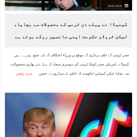
20/01/2025
کینیڈا نے پہلے دن ٹرمپ کے محصولات سے بچایا،
لیکن ٹروڈو حکومت اپنی سانسیں روکے ہوئے ہے
صدر ٹرمپ کے حلف برداری کے موقع پر وزراء اعتکاف کے لیے جمع ہو رہے ہیں۔
کینیڈا نے امریکی صدر ڈونلڈ ٹرمپ کی دوسری میعاد کے پہلے دن بھاری محصولات
سے بچایا، لیکن کینیڈین حکومت کے اعلیٰ عہدیداروں نے جشن
مزید پڑھیں