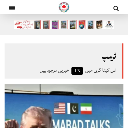
ٹرمپ
اس کیٹا گری میں
خبریں موجود ہیں
13