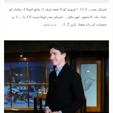
امریکی صدر نے کہا کہ 1 فروری کو 25 فیصد ٹیرف کے ساتھ کینیڈا کے سامان کو
نشانہ بنانے کا منصوبہ ابھی باقی ہے امریکی صدر ڈونلڈ ٹرمپ کا کہنا ہے کہ وہ
جمعرات کی رات فیصلہ کریں گے کہ
مزید پڑھیں