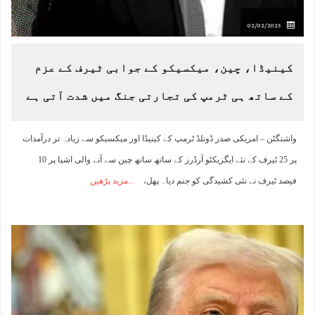
02/02/2025
کینیڈا، چین، میکسیکو کے جوابی ٹیرف کے عزم
کے ساتھ ہی ٹرمپ کی تجارتی جنگ میں شدت آتی ہے
واشنگٹن – امریکی صدر ڈونلڈ ٹرمپ کے کینیڈا اور میکسیکو سے زیادہ تر درآمدات
پر 25 ٹیرف کے نئے ایگزیکٹو آرڈرز کے ساتھ ساتھ چین سے آنے والی اشیا پر 10
فیصد ٹیرف نے نئی کشیدگی کو جنم دیا۔ پھل،
مزید پڑھیں