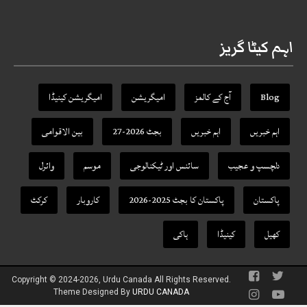
اہم کیٹا گریز
Blog
آج کے کالمز
امیگریشن
امیگریشن کینیڈا
اہم خبریں
اہم خبریں
بجٹ 2026-27
بین الاقوامی
دلچسپ و عجیب
سائنس اور ٹیکنالوجی
موسم
وائرل
پاکستان
پاکستان کا بجٹ 2025-2026
کاروبار
کرکٹ
کھیل
کینیڈا
ہاکی
Copyright © 2024-2026, Urdu Canada All Rights Reserved.
Theme Designed By
URDU CANADA