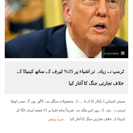
01/02/2025
ٹرمپ نے زیادہ تر اشیاء پر 25% ٹیرف کے ساتھ کینیڈا کے
خلاف تجارتی جنگ کا آغاز کیا
سینئر کینیڈین اہلکار کا کہنا ہے کہ محصولات منگل سے لاگو ہوں گے صدر ڈونلڈ
ٹرمپ نے ہفتے کے روز اس ملک سے تقریباً تمام اشیا پر 25 فیصد ٹیرف لگا کر
کینیڈا کے خلاف تجارتی جنگ کا آغاز کیا
مزید پڑھیں