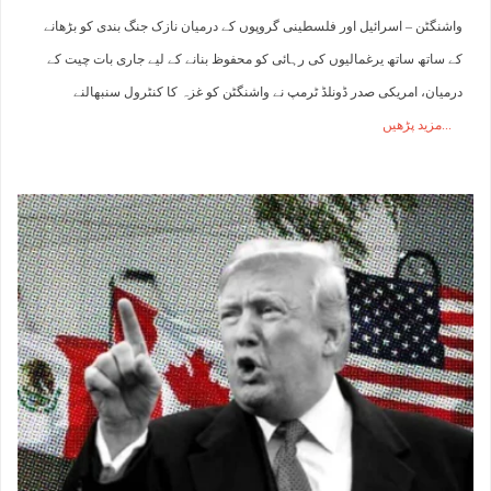
واشنگٹن – اسرائیل اور فلسطینی گروپوں کے درمیان نازک جنگ بندی کو بڑھانے
کے ساتھ ساتھ یرغمالیوں کی رہائی کو محفوظ بنانے کے لیے جاری بات چیت کے
درمیان، امریکی صدر ڈونلڈ ٹرمپ نے واشنگٹن کو غزہ کا کنٹرول سنبھالنے
مزید پڑھیں