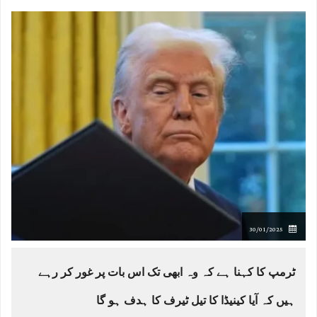
30/01/2025
ٹرمپ کا کہنا ہے کہ وہ ابھی تک اس بات پر غور کر رہے
ہیں کہ آیا کینیڈا کا تیل ٹیرف کا ہدف ہو گا