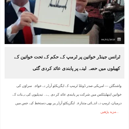
06/02/2025
ٹرانس جینڈر خواتین پر ٹرمپ کے حکم کے تحت خواتین کے
کھیلوں میں حصہ لینے پر پابندی عائد کردی گئی
واشنگٹن — امریکی صدر ڈونلڈ ٹرمپ کے ایگزیکٹو آرڈر نے خواجہ سراؤں کی
خواتین ایتھلیٹکس میں شرکت پر پابندی عائد کر دی ہے۔ تبدیلیوں کی بہتات کے
درمیان، ٹرمپ نے انتہائی متنازعہ ایگزیکٹو آرڈر پر بھی دستخط کیے جس میں
مزید پڑھیں