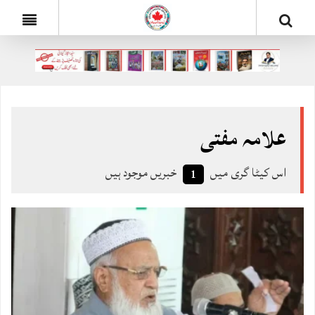
علامہ مفتی
اس کیٹا گری میں
خبریں موجود ہیں
1