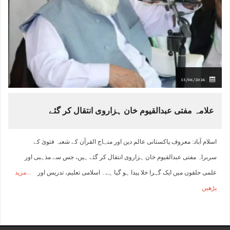
15/06/2026
علامہ مفتی عبدالقیوم خان ہزاروی انتقال کر گئے
اسلام آباد: معروف پاکستانی عالم دین اور منہاج القرآن کے شعبہ فتویٰ کے
سربراہ مفتی عبدالقیوم خان ہزاروی انتقال کر گئے ہیں، جس سے مذہبی اور
علمی حلقوں میں ایک گہرا خلا پیدا ہو گیا ہے۔ اسلامی تعلیم، تدریس اور
مزید
پڑھیں