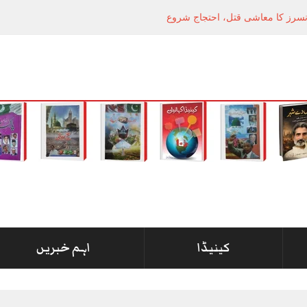
انسرز کا معاشی قتل، احتجاج شروع
کینیڈا
اہم خبریں