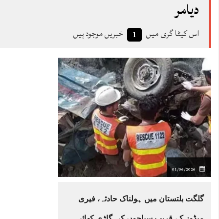
دیامر
اس کیٹا گری میں
خبریں موجود ہیں
1
01/06/2026
گلگت بلتستان میں ہولناک حادثہ، فیری
میڈوز کے قریب سیاحوں کی گاڑی کھائی