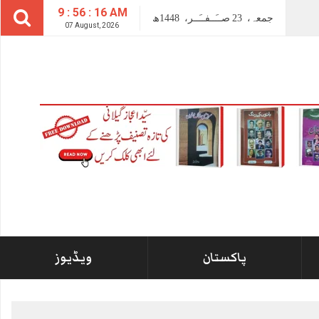
9 : 56 : 16 AM
جمعہ،
23
صــَــفــَــر،
1448ھ
07 August, 2026
پاکستان
ویڈیوز