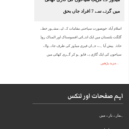
میں گرنے سے 7 افراد جاں بحق
اسلام آباد: خوبصورت سیاحتی مقامات کے لیے مشہور خطے
گلگت بلتستان میں ایک انتہائی افسوسناک اور المناک روڈ
حادثہ پیش آیا ہے، جہاں فیری میڈوز کی طرف جانے والے
سیاحوں کی ایک گاڑی بے قابو ہو کر گہری کھائی میں
مزید پڑھیں
اہم صفحات اور لنکس
ہمارے بارے میں