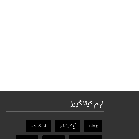
اہم کیٹا گریز
Blog
آج کے کالمز
امیگریشن