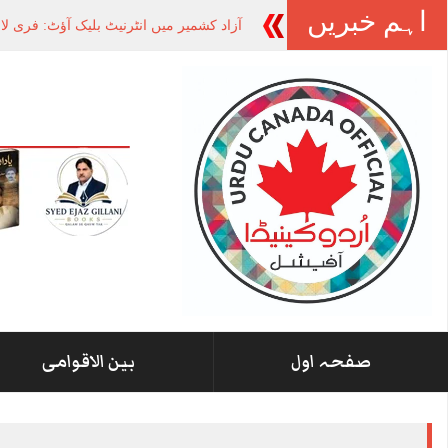
اہم خبریں
آزاد کشمیر میں انٹرنیٹ بلیک آؤٹ: فری ل
صفحہ اول
بین الاقوامی