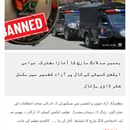
09/06/2026
بھمبر سے لانگ مارچ کا آغاز: مشترکہ عوامی
ایکشن کمیٹی کی کال پر آزاد کشمیر میں مکمل
شٹر ڈاؤن ہڑتال
مظفرآباد: آزاد جموں و کشمیر میں سیکیورٹی کے انتہائی سخت انتظامات اور
شٹر ڈاؤن ہڑتال کے درمیان مشترکہ عوامی ایکشن کمیٹی کے ارکان نے بھمبر سے
اپنے احتجاجی لانگ مارچ کا باضابطہ آغاز کر دیا ہے۔ کالعدم تنظیم کی جانب
مزید پڑھیں