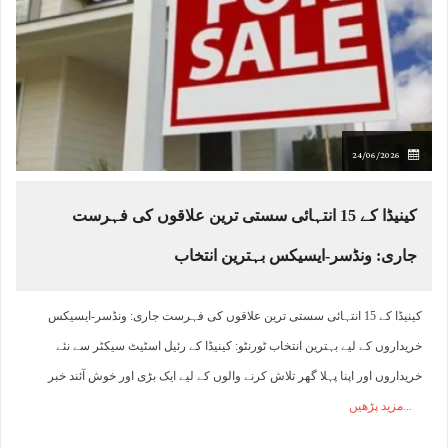
24/06/2026
کینیڈا کے 15 انتہائی سستی ترین علاقوں کی فہرست
جاری: ونڈسر-ایسیکس بہترین انتخاب
کینیڈا کے 15 انتہائی سستی ترین علاقوں کی فہرست جاری: ونڈسر-ایسیکس
خریداروں کے لیے بہترین انتخاب ٹورنٹو: کینیڈا کے رئیل اسٹیٹ سیکٹر سے نئے
خریداروں اور اپنا پہلا گھر تلاش کرنے والوں کے لیے ایک بڑی اور خوش آئند خبر
مزید پڑھیں