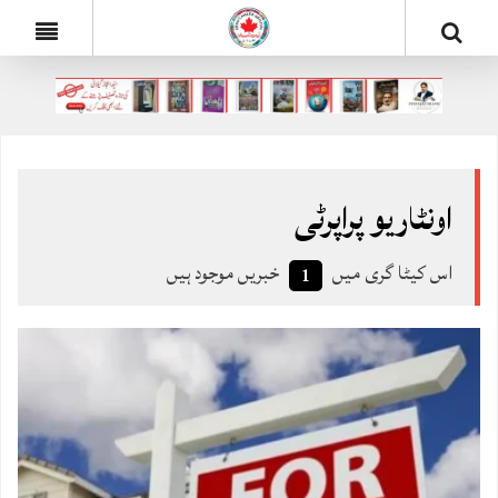
اونٹاریو پراپرٹی
اس کیٹا گری میں
خبریں موجود ہیں
1