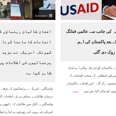
26/01/2025
ہ کی جانب سے عالمی فنڈنگ ​​
افغان طالبان رہنماؤں ک
ے بعد پاکستان کی اہم
انعامات کا سامنا کرنا پ
 روک دی گئی
کیونکہ امریکہ نے مزید
یرغمالیوں کی اطلاعات پر
ے پاکستان کو دی جانے والی اہم امداد
ظاہر کیا ہے
مریکی انتظامیہ کے سخت اقدامات کے
منصوبے رک گئے۔ اس اقدام نے پاکستان
واشنگٹن – امریکہ نے یرغمالیوں کے بڑھتے 
وں کو متاثر کیا، جن میں
مزید
درمیان طالبان رہنماؤں پر بڑے انعامات کا ا
واشنگٹن نے کابل میں طالبان کے ہاتھوں یر
امریکی شہریوں کی رپورٹوں پر اپنا ردعمل