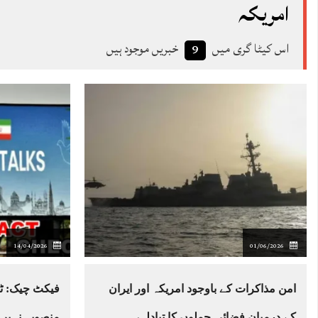
امریکہ
اس کیٹا گری میں
خبریں موجود ہیں
9
14/04/2026
01/06/2026
امن مذاکرات کے باوجود امریکہ اور ایران
فیکٹ چیک: ٹر
کے درمیان فضائی حملوں کا تبادلہ،
منصوبہ نہیں، 