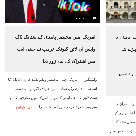
20/01/2025
و بھاری
امریکہ میں مختصر پابندی کے بعد ٹِک ٹاک
ڑے گا
واپس آن لائن کیونکہ ٹرمپ نے چینی ایپ
میں اشتراک کے لیے زور دیا
 ردعمل
واشنگٹن — امریکی چینی مختصر ویڈیو پلیٹ فارم TikTok کا
استعمال جاری رکھ سکتے ہیں، جو آف لائن تھا۔ مختصر
شٹ ڈاؤن کے بعد، ایپلی کیشن نے امریکہ میں صارفین کے لیے
ہوئے بحران کے
سروس شروع کر دی، اور اس کا سہرا
مزید پڑھیں
نتباہ جاری کیا۔
غمال بنائے گئے
 بڑھایا، جس میں