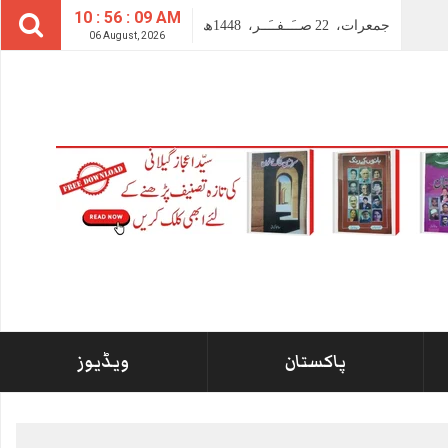
10 : 56 : 10 AM
جمعرات،
22
صــَــفــَــر،
1448ھ
06 August, 2026
پاکستان
ویڈیوز