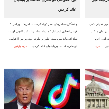
عائد کر دیں
 میں نمایاں کمی
واشنگٹن — امریکی صدر ڈونلڈ ٹرمپ نے امریکہ اور اس کے
ے درمیان ممکنہ
قریبی اتحادی اسرائیل کو نشانہ بنانے والے غیر قانونی اور بے
ے آئی۔ اس
بنیاد اقدامات میں مبینہ طور پر ملوث ہونے پر بین الاقوامی
غیر
مزید
فوجداری عدالت پر پابندیاں عائد کر دی
مزید پڑھیں