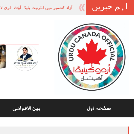
اہم خبریں
-
صفحہ اول
بین الاقوامی