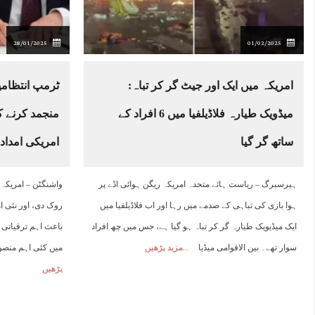
28/01/2025
01/02/2025
امریکہ میں ایک اور جیٹ گر کر تباہ:
ٹرمپ انتظامی
میڈویک طیارہ فلاڈیلفیا میں 6 افراد کے
منجمد کرنے ک
ساتھ گر گیا
امریکی امداد
ہیرسبرگ – ریاست ہائے متحدہ امریکہ ریگن ہوائی اڈے پر
واشنگٹن – امریکہ ن
ہوا بازی کی تباہی کے صدمے میں رہا اور اب فلاڈیلفیا میں
روک دی، اور نئی ا
ایک میڈیویک طیارہ گر کر تباہ ہو گیا ہے، جس میں چھ افراد
باعث اہم ترقیاتی 
سوار تھے۔ بین الاقوامی میڈیا
مزید پڑھیں
میں کئی اہم منصوب
پڑھیں