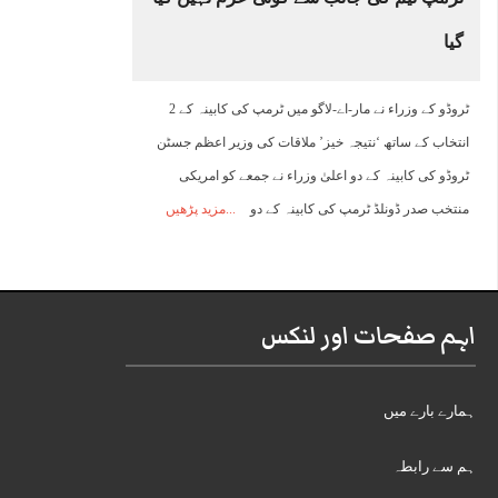
گیا
ٹروڈو کے وزراء نے مار-اے-لاگو میں ٹرمپ کی کابینہ کے 2
انتخاب کے ساتھ ‘نتیجہ خیز’ ملاقات کی وزیر اعظم جسٹن
ٹروڈو کی کابینہ کے دو اعلیٰ وزراء نے جمعے کو امریکی
منتخب صدر ڈونلڈ ٹرمپ کی کابینہ کے دو
مزید پڑھیں
اہم صفحات اور لنکس
ہمارے بارے میں
ہم سے رابطہ