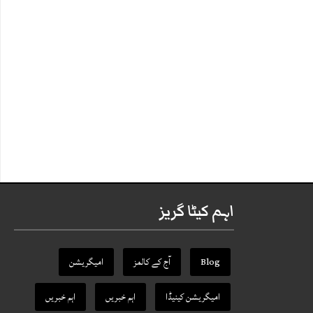
اہم کیٹا گریز
Blog
آج کے کالمز
امیگریشن
امیگریشن کینیڈا
اہم خبریں
اہم خبریں