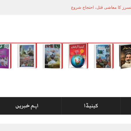
کینیڈا
اہم خبریں