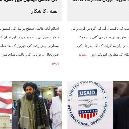
یقینی کا شکار
 ٹرمپ کے پاکستان آنے کی گردش کرنے والی
اسلام آباد: عالمی سطح پر تیل کی قیمتوں
طور پر تردید کر دی گئی ہے، جبکہ
دیکھنے میں آئی ہے، جو امریکہ اور ایران ک
کے درمیان مذاکرات کے اگلے مرحلے کی
سفارتی پیش رفت کی خبروں کے بعد سامن
کام کے مطابق، امریکی اور
مزید
صورتحال نے توانائی کی عالمی منڈی میں 
پڑھیں