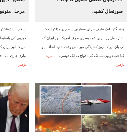
صورتحال کشیدہ
مرحلہ متوقع
واشنگٹن: ایک طرف جہاں سفارتی سطح پر مذاکرات کے
اسلام آباد: ڈونلڈ
اشارے مل رہے ہیں، تو دوسری طرف امریکہ اور ایران کے
خبروں کی باضابطہ 
درمیان پیر کے روز کشیدگی میں اس وقت شدید اضافہ ہو
امریکہ اور ایران 
گیا جب دونوں ممالک کی افواج نے ایک دوسرے
مزید
تیاری جاری ہے۔ ح
پڑھیں
پڑھیں