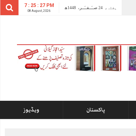
7 : 25 : 27 PM
ہفتہ،
24
صــَــفــَــر،
1448ھ
08 August, 2026
پاکستان
ویڈیوز