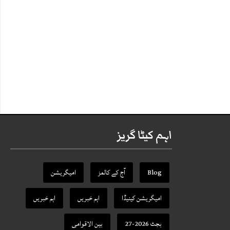
اہم کیٹا گریز
Blog
آج کے کالمز
امیگریشن
امیگریشن کینیڈا
اہم خبریں
اہم خبریں
بجٹ 2026-27
بین الاقوامی