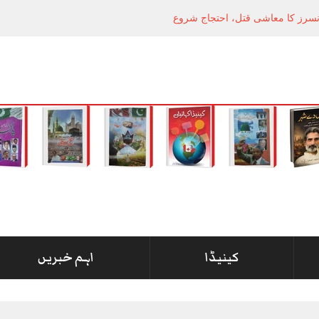
انسرز کا معاشی قتل، احتجاج شروع
کینیڈا
اہم خبریں