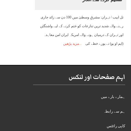
تل ابیب / تہران: مشرقِ وسطیٰ میں 100 دن سے زائد جاری
رہنے والے شدید ترین تنازعات کو ختم کرنے کے لیے واشنگٹن
اور تہران کے درمیان ہونے والے امریکہ ایران امن معاہدہ
(ایم او یو) نے پورے خطے کی
مزید پڑھیں
اہم صفحات اور لنکس
ہمارے بارے میں
ہم سے رابطہ
کاپی رائٹس