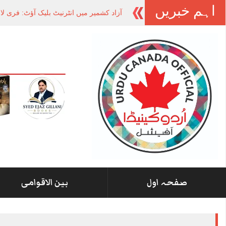
اہم خبریں
آزاد کشمیر میں انٹرنیٹ بلیک آؤٹ: فری ل
صفحہ اول
بین الاقوامی