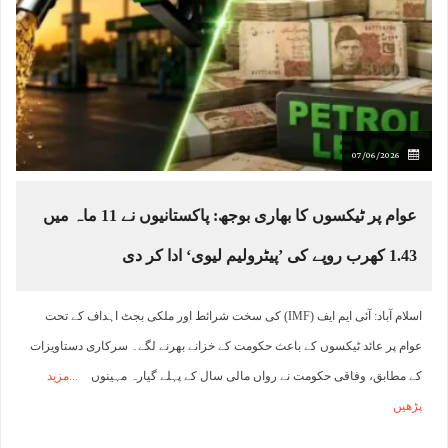
07/06/2026
عوام پر ٹیکسوں کا بھاری بوجھ: پاکستانیوں نے 11 ماہ میں
1.43 کھرب روپے کی ’پیٹرولیم لیوی‘ ادا کر دی
اسلام آباد: آئی ایم ایف (IMF) کی سخت شرائط اور ملکی بجٹ اہداف کے تحت
عوام پر عائد ٹیکسوں کے باعث حکومت کے خزانے بھرنے لگے۔ سرکاری دستاویزات
کے مطابق، وفاقی حکومت نے رواں مالی سال کے پہلے گیارہ مہینوں
مزید
پڑھیں