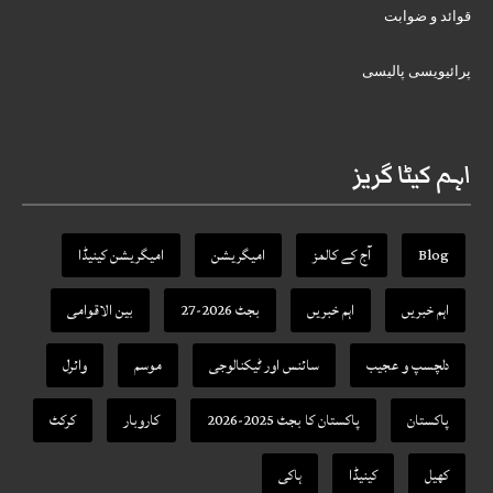
قوائد و ضوابت
پرائیویسی پالیسی
اہم کیٹا گریز
Blog
آج کے کالمز
امیگریشن
امیگریشن کینیڈا
اہم خبریں
اہم خبریں
بجٹ 2026-27
بین الاقوامی
دلچسپ و عجیب
سائنس اور ٹیکنالوجی
موسم
وائرل
پاکستان
پاکستان کا بجٹ 2025-2026
کاروبار
کرکٹ
کھیل
کینیڈا
ہاکی