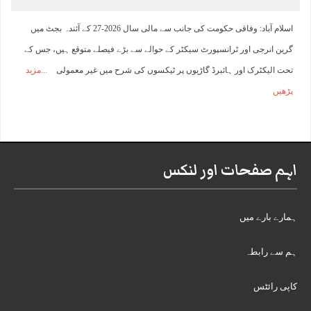
اسلام آباد: وفاقی حکومت کی جانب سے مالی سال 2026-27 کے آئندہ بجٹ میں
گرین انرجی اور ٹرانسپورٹ سیکٹر کے حوالے سے بڑے فیصلے متوقع ہیں، جس کے
تحت الیکٹرک اور ہائبرڈ گاڑیوں پر ٹیکسوں کی شرح میں غیر معمولی
مزید
پڑھیں
اہم صفحات اور لنکس
ہمارے بارے میں
ہم سے رابطہ
کاپی رائٹس