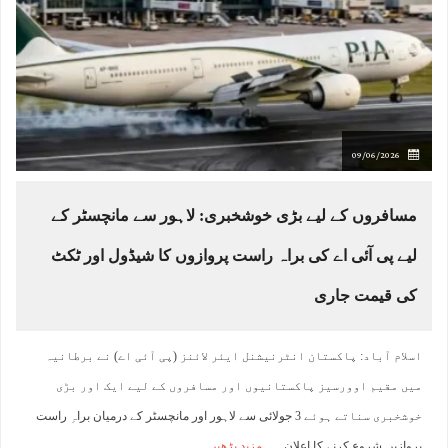
09/06/2026
مسافروں کے لیے بڑی خوشخبری: لاہور سے مانچسٹر کے
لیے پی آئی اے کی براہ راست پروازوں کا شیڈول اور ٹکٹ
کی قیمت جاری
اسلام آباد: پاکستان انٹرنیشنل ایئر لائنز (پی آئی اے) نے برطانیہ
میں مقیم اوورسیز پاکستانیوں اور مسافروں کے لیے ایک اور بڑی
خوشخبری سناتے ہوئے 3 جولائی سے لاہور اور مانچسٹر کے درمیان براہِ راست
پروازیں شروع کرنے کا اعلان
مزید پڑھیں