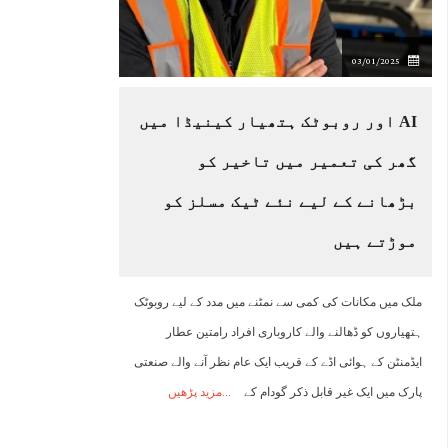
03/01/2025
AI اور روبوٹک ہتھیار کینیڈا میں
گھر کی تعمیر میں تاخیر کو
بڑھانے کے لیے نئے ٹیک مسلز کو
موڑتے ہیں
ملک میں مکانات کی کمی سے نمٹنے میں مدد کے لیے روبوٹک
ہتھیاروں کو ڈھالنے والے کاروباری افراد رامتین عطار
ایڈمنٹن کے ہوائی اڈے کے قریب ایک عام نظر آنے والے صنعتی
پارک میں ایک غیر قابل ذکر گودام کے
مزید پڑھیں