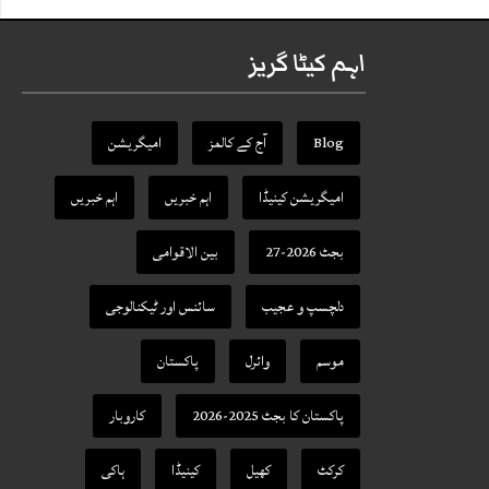
اہم کیٹا گریز
Blog
آج کے کالمز
امیگریشن
امیگریشن کینیڈا
اہم خبریں
اہم خبریں
بجٹ 2026-27
بین الاقوامی
دلچسپ و عجیب
سائنس اور ٹیکنالوجی
موسم
وائرل
پاکستان
پاکستان کا بجٹ 2025-2026
کاروبار
کرکٹ
کھیل
کینیڈا
ہاکی