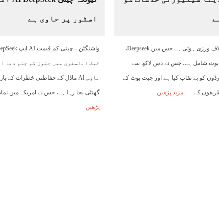
ے
اسٹور پر حاوی ہے
ایک اہم ڈیٹا کی خلاف ورزی ہوئی ہے جس میں Deepseek،
ی AI چیٹ بوٹ شامل ہے، جس نے دس لاکھ سے
ٹیک انڈسٹری میں جنون کو جنم دیا او
وں کو بے نقاب کیا ہے اور چیٹ بوٹ کے
ہاؤس AI ماڈل کے حفاظتی خطرات کے 
طریقوں کے
مزید پڑھیں
گھنٹی بجا رہا ہے، جس نے امریکہ میں نما
پڑھیں