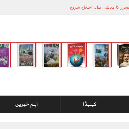
کینیڈا
اہم خبریں