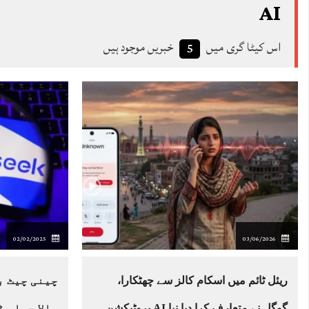
AI
اس کیٹا گری میں
خبریں موجود ہیں
5
02/02/2025
03/06/2026
ریئل ٹائم میں اسکام کالز سے چھٹکارا،
چینی چیٹ ب
گوگل نے متعارف کرا دیا نیا AI پروٹیکشن
والا حساس 