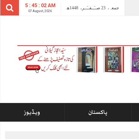
5 : 45 : 03 AM
جمعہ،
23
صــَــفــَــر،
1448ھ
07 August, 2026
پاکستان
ویڈیوز