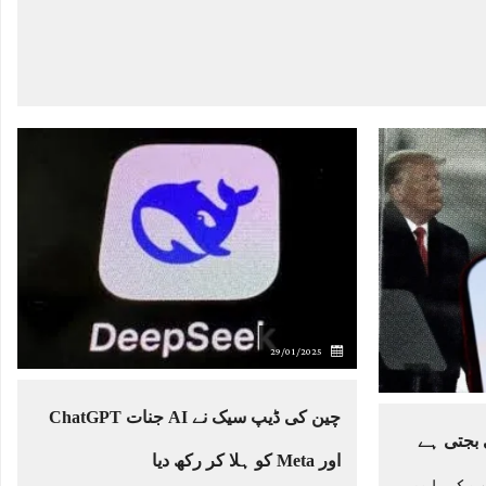
29/01/2025
چین کی ڈیپ سیک نے AI جنات ChatGPT
بجتی ہے
اور Meta کو ہلا کر رکھ دیا
نی AI DeepSeek امریکی ایپ