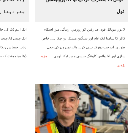
ٹول
جنم دیتا ہ
لاہور: موبائل فون صارفین کو روزمرہ زندگی میں اسکام
کالز کا سامنا ایک عام اور سنگین مسئلہ بن چکا ہے، خاص
ایک چین
طور پر اب جب دھوکہ دہی کرنے والے نمبروں کی جعل
زیادہ حساس ریکارڈ
سازی اور AI وائس کلوننگ جیسی جدید ٹیکنالوجی
مزید
ڈیٹا مینجمنٹ کے 
پڑھیں