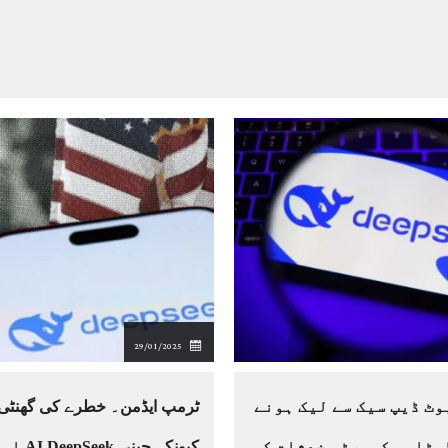
29/01/2025
وٹ ڈیپ سیک سے لیک ہونے
ٹرمپ ایڈمن۔ خطرے کی گھنٹی 
ڈیٹا سیکیورٹی خدشات کو
کیونکہ چی