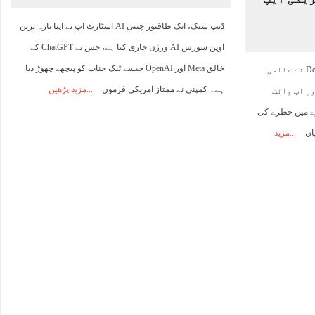
ڈیپ سیک، ایک طاقتور چینی AI اسٹارٹ اپ نے اپنا تازہ ترین
اوپن سورس AI ورژن جاری کیا ہے، جس نے ChatGPT کے
خالق Meta اور OpenAI جیسے ٹیک جنات کو پیچھے چھوڑ دیا
واشنگٹن – چینی کم قیمت AI ایپ DeepSeek نے عالمی
ہے۔ کمپنی نے ممتاز امریکی فرموں
مزید پڑھیں
ر اب وائٹ
بارے میں خطرے کی
یاں
مزید