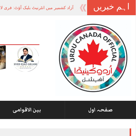
اہم خبریں
-
صفحہ اول
بین الاقوامی