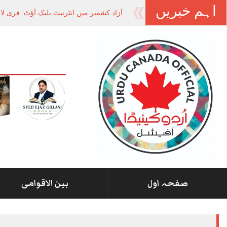
اہم خبریں
آزاد کشمیر میں انٹرنیٹ بلیک آؤٹ: فری ل
صفحہ اول
بین الاقوامی