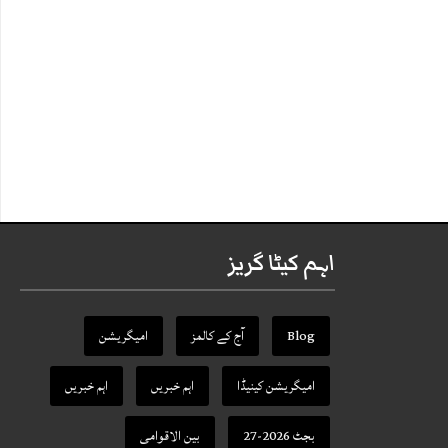
اہم کیٹا گریز
Blog
آج کے کالمز
امیگریشن
امیگریشن کینیڈا
اہم خبریں
اہم خبریں
بجٹ 2026-27
بین الاقوامی