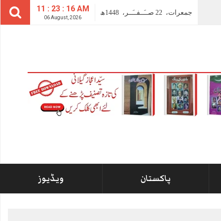
11 : 23 : 16 AM
جمعرات،
22
صــَــفــَــر،
1448ھ
06 August, 2026
پاکستان
ویڈیوز