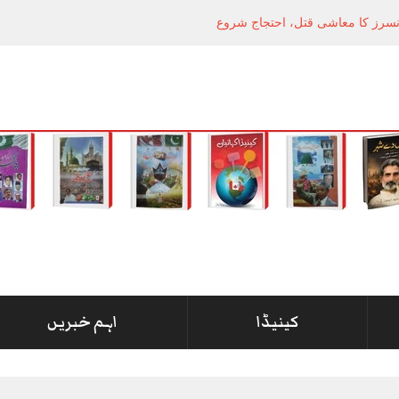
انسرز کا معاشی قتل، احتجاج شروع
کینیڈا
اہم خبریں