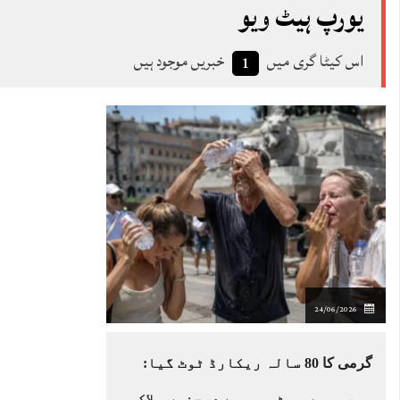
یورپ ہیٹ ویو
اس کیٹا گری میں
خبریں موجود ہیں
1
24/06/2026
گرمی کا 80 سالہ ریکارڈ ٹوٹ گیا:
یورپ میں ہیٹ ویو سے درجنوں ہلاک