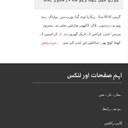
گرمی کا 80 سالہ ریکارڈ ٹوٹ گیا: یورپ میں ہولناک ہیٹ
ویو سے درجنوں ہلاک، لاکھوں صارفین بجلی سے محروم
پیرس / لندن: فرانس کے تاریک گھروں سے لے کر اسپین کے
کھچا کھچ بھرے ساحلوں اور لندن کی تپتی
مزید پڑھیں
اہم صفحات اور لنکس
ہمارے بارے میں
ہم سے رابطہ
کاپی رائٹس