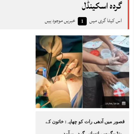
گردہ اسکینڈل
اس کیٹا گری میں
خبریں موجود ہیں
1
23/06/2026
قصور میں آدھی رات کو چھاپہ: خاتون کے
ہینڈ بیگ سے انسانی گردہ برآمد