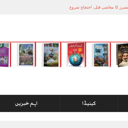
انسرز کا معاشی قتل، احتجاج شروع
کینیڈا
اہم خبریں