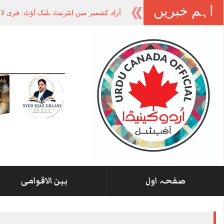
اہم خبریں
آزاد کشمیر میں انٹرنیٹ بلیک آؤٹ: فری ل
صفحہ اول
بین الاقوامی