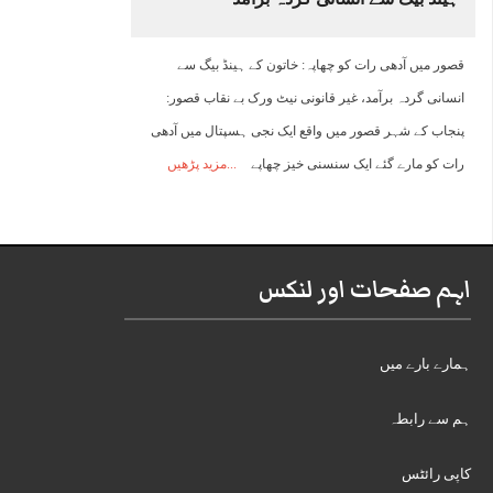
قصور میں آدھی رات کو چھاپہ: خاتون کے ہینڈ بیگ سے
انسانی گردہ برآمد، غیر قانونی نیٹ ورک بے نقاب قصور:
پنجاب کے شہر قصور میں واقع ایک نجی ہسپتال میں آدھی
رات کو مارے گئے ایک سنسنی خیز چھاپے
مزید پڑھیں
اہم صفحات اور لنکس
ہمارے بارے میں
ہم سے رابطہ
کاپی رائٹس