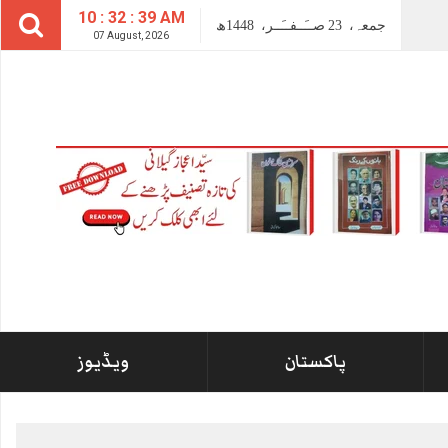
10 : 32 : 39 AM
جمعہ،
23
صــَــفــَــر،
1448ھ
07 August, 2026
پاکستان
ویڈیوز