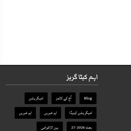
اہم کیٹا گریز
Blog
آج کے کالمز
امیگریشن
امیگریشن کینیڈا
اہم خبریں
اہم خبریں
بجٹ 2026-27
بین الاقوامی