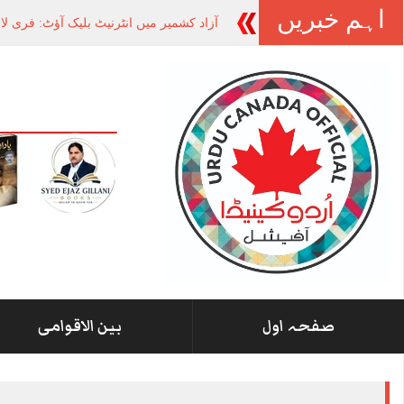
اہم خبریں
آزاد کشمیر میں انٹرنیٹ بلیک آؤٹ: فری ل
صفحہ اول
بین الاقوامی