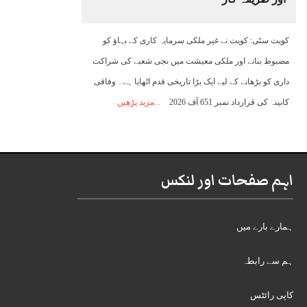
کویت سٹی: کویت نے غیر ملکی سرمایہ کاری کے بہاؤ کو
مضبوط بنانے اور ملکی معیشت میں نجی شعبے کی شراکت
داری کو بڑھانے کے لیے ایک بڑا تاریخی قدم اٹھایا ہے۔ وفاقی
کابینہ کی قرارداد نمبر 651 آف 2026
مزید پڑھیں
اہم صفحات اور لنکس
ہمارے بارے میں
ہم سے رابطہ
کاپی رائٹس