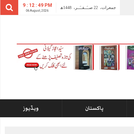
9 : 12 : 49 PM
جمعرات،
22
صــَــفــَــر،
1448ھ
06 August, 2026
پاکستان
ویڈیوز