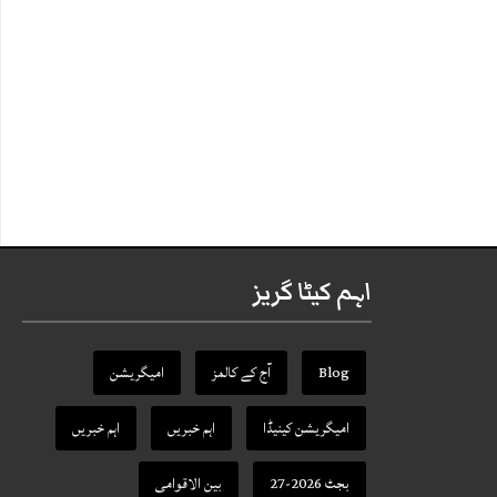
اہم کیٹا گریز
Blog
آج کے کالمز
امیگریشن
امیگریشن کینیڈا
اہم خبریں
اہم خبریں
بجٹ 2026-27
بین الاقوامی