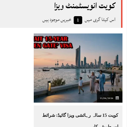
کویت انویسٹمنٹ ویزا
اس کیٹا گری میں
خبریں موجود ہیں
1
15/06/2026
کویت 15 سالہ رہائشی ویزا گائیڈ: شرائط
اور طریقہ کار