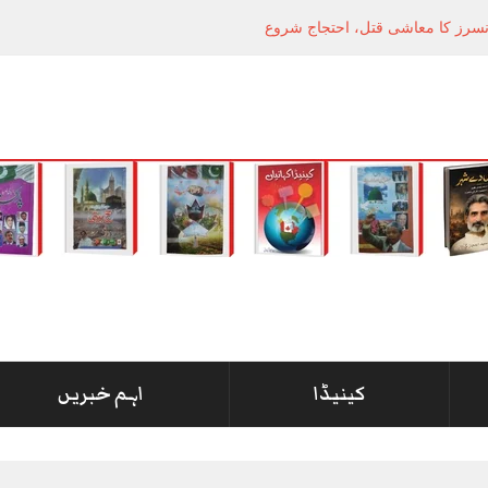
انسرز کا معاشی قتل، احتجاج شروع
کینیڈا
اہم خبریں