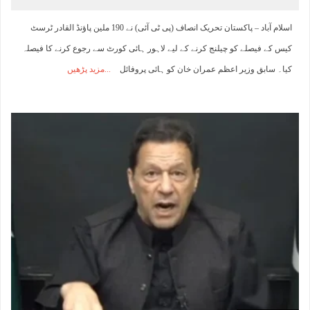
اسلام آباد – پاکستان تحریک انصاف (پی ٹی آئی) نے 190 ملین پاؤنڈ القادر ٹرسٹ
کیس کے فیصلے کو چیلنج کرنے کے لیے لاہور ہائی کورٹ سے رجوع کرنے کا فیصلہ
کیا۔ سابق وزیر اعظم عمران خان کو ہائی پروفائل
مزید پڑھیں