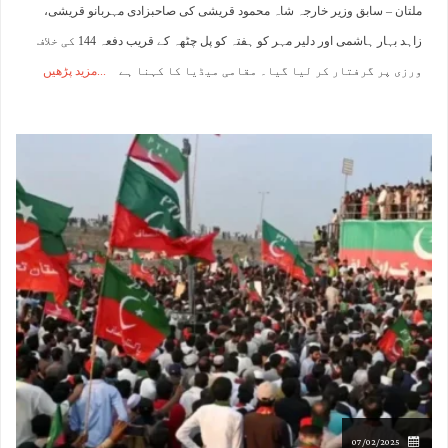
ملتان – سابق وزیر خارجہ شاہ محمود قریشی کی صاحبزادی مہربانو قریشی،
زاہد بہار ہاشمی اور دلیر مہر کو ہفتہ کو پل چٹھہ کے قریب دفعہ 144 کی خلاف
ورزی پر گرفتار کر لیا گیا۔ مقامی میڈیا کا کہنا ہے
مزید پڑھیں
07/02/2025