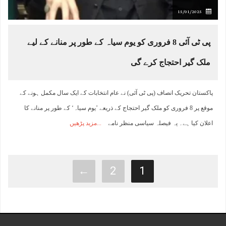
15/01/2025
پی ٹی آئی 8 فروری کو یوم سیاہ کے طور پر منانے کے لیے
ملک گیر احتجاج کرے گی
پاکستان تحریک انصاف (پی ٹی آئی) نے عام انتخابات کے ایک سال مکمل ہونے کے
موقع پر 8 فروری کو ملک گیر احتجاج کے ذریعے ’یوم سیاہ‘ کے طور پر منانے کا
اعلان کیا ہے۔ یہ فیصلہ سیاسی منظر نامے
مزید پڑھیں
←
2
1