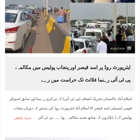
30/05/2026
ایئرپورٹ روڈ پر اسد قیصر اور پنجاب پولیس میں مکالمہ،
پی ٹی آئی رہنما فلائٹ تک حراست میں رہے
اسلام آباد: پاکستان تحریک انصاف (پی ٹی آئی) کے مرکزی رہنما اور سابق اسپیکر
قومی اسمبلی اسد قیصر کا اسلام آباد ایئرپورٹ روڈ کی بندش کے دوران پنجاب
پولیس کے اہلکاروں کے ساتھ شدید مکالمہ ہوا ہے۔ پی ٹی آئی
مزید پڑھیں