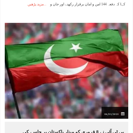
کہا کہ دفعہ 144 امن و امان برقرار رکھنے اور جان و
مزید پڑھیں
06/02/2025
پی ٹی آئی نے 8 فروری کو مینار پاکستان پر جلسے کی