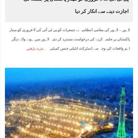
اجازت دینے سے انکار کر دیا
لاہور – لاہور کی مقامی انتظامیہ نے جمعرات کو پی ٹی آئی کی 8 فروری کو مینار
پاکستان پر جلسہ کرنے کی درخواست مسترد کر دی۔ لاہور میں ہونے والے دیگر
اہم واقعات کی وجہ سے ڈسٹرکٹ انٹیلی جنس کمیٹی
مزید پڑھیں