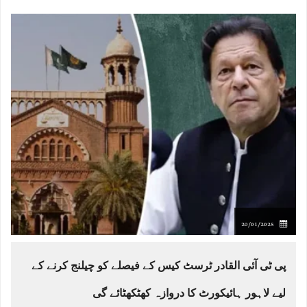
20/01/2025
پی ٹی آئی القادر ٹرسٹ کیس کے فیصلے کو چیلنج کرنے کے
لیے لاہور ہائیکورٹ کا دروازہ کھٹکھٹائے گی