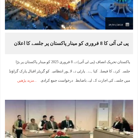
29/01/2025
پی ٹی آئی کا 8 فروری کو مینار پاکستان پر جلسے کا اعلان
پاکستان تحریک انصاف (پی ٹی آئی) نے 8 فروری 2025 کو مینار پاکستان پر بڑا
جلسہ کرنے کا فیصلہ کیا ہے۔ پارٹی نے لاہور انتظامیہ کو گریٹر اقبال پارک گراؤنڈ
میں جلسے کی اجازت کے لیے باضابطہ درخواست جمع کرادی
مزید پڑھیں