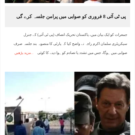
پی ٹی آئی 8 فروری کو صوابی میں پرامن جلسہ کرے گی
جمعرات کو ایک بیان میں، پاکستان تحریک انصاف (پی ٹی آئی) کے جنرل
سیکریٹری سلمان اکرم راجہ نے واضح کیا کہ پارٹی کا منصوبہ بند جلسہ صرف
صوابی میں ہوگا، جس میں تشدد یا تصادم کو ہوا دینے کا کوئی
مزید پڑھیں