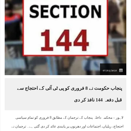
07/02/2025
پنجاب حکومت نے 8 فروری کو پی ٹی آئی کے احتجاج سے
قبل دفعہ 144 نافذ کر دی
لاہور – محکمہ داخلہ پنجاب کے ترجمان کے مطابق 8 فروری کو تمام سیاسی
احتجاج، ریلیاں، اجتماعات اور دھرنوں پر پابندی عائد کر دی گئی ہے۔ ترجمان نے