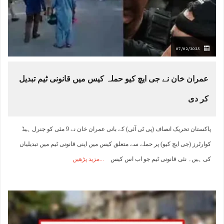
07/02/2025
عمران خان نے جی ایچ کیو حملہ کیس میں قانونی ٹیم تبدیل
کر دی
پاکستان تحریک انصاف (پی ٹی آئی) کے بانی عمران خان نے 9 مئی کو جنرل ہیڈ
کوارٹرز (جی ایچ کیو) پر حملے سے متعلق کیس میں اپنی قانونی ٹیم میں تبدیلیاں
کی ہیں۔ نئی قانونی ٹیم جو اب اس کیس
مزید پڑھیں