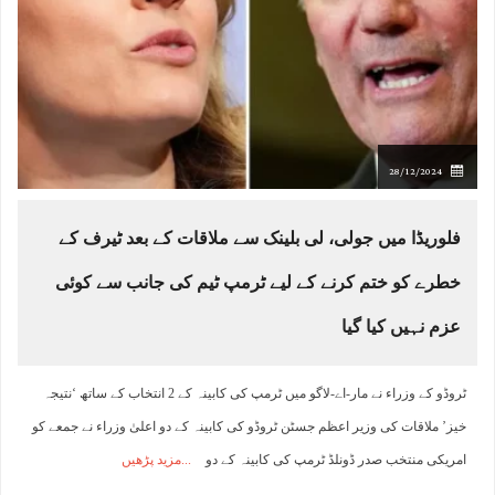
28/12/2024
فلوریڈا میں جولی، لی بلینک سے ملاقات کے بعد ٹیرف کے
خطرے کو ختم کرنے کے لیے ٹرمپ ٹیم کی جانب سے کوئی
عزم نہیں کیا گیا
ٹروڈو کے وزراء نے مار-اے-لاگو میں ٹرمپ کی کابینہ کے 2 انتخاب کے ساتھ ‘نتیجہ
خیز’ ملاقات کی وزیر اعظم جسٹن ٹروڈو کی کابینہ کے دو اعلیٰ وزراء نے جمعے کو
امریکی منتخب صدر ڈونلڈ ٹرمپ کی کابینہ کے دو
مزید پڑھیں