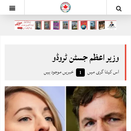
وزیر اعظم جسٹن ٹروڈو
اس کیٹا گری میں
خبریں موجود ہیں
1