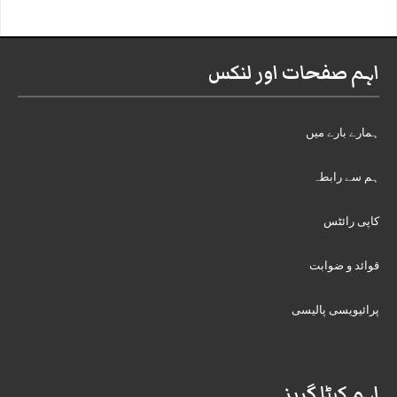
اہم صفحات اور لنکس
ہمارے بارے میں
ہم سے رابطہ
کاپی رائٹس
قوائد و ضوابت
پرائیویسی پالیسی
اہم کیٹا گریز