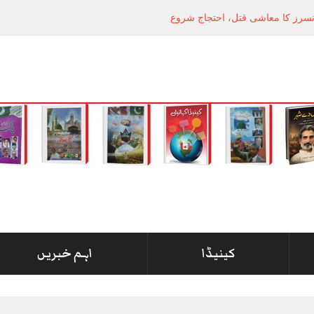
انسرز کا معاشی قتل، احتجاج شروع
کینیڈا
اہم خبریں