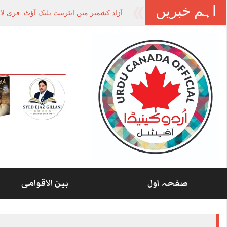
اہم خبریں
آزاد کشمیر میں انٹرنیٹ بلیک آؤٹ: فری ل
صفحہ اول
بین الاقوامی