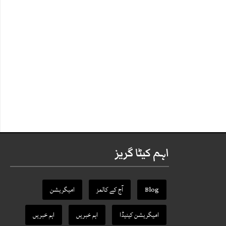
اہم کیٹا گریز
Blog
آج کے کالمز
امیگریشن
امیگریشن کینیڈا
اہم خبریں
اہم خبریں