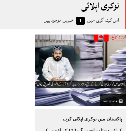
نوکری اپلائی
اس کیٹا گری میں
خبریں موجود ہیں
1
28/12/2024
پاکستان میں نوکری اپلائی کرنے
کےلئیےدستاویزات پر گریڈ 17 کے افیسر کی