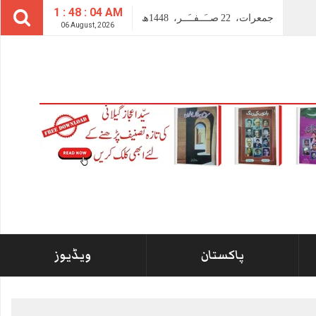
1 : 48 : 04 AM
جمعرات،
22
صــَــفــَــر،
1448ھ
06 August, 2026
پاکستان
ویڈیوز