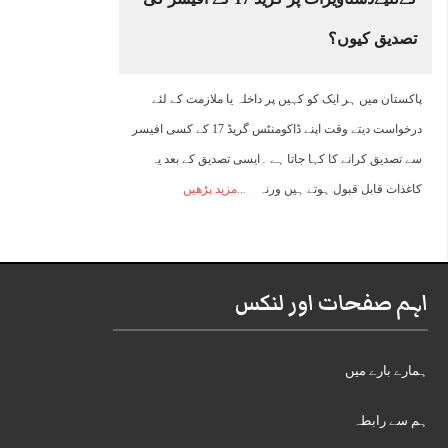
تصدیق کیوں؟
پاکستان میں ہر ایک کو کہیں پر داخلہ یا ملازمت کے لئے
درخواست دیتے وقت اپنے ڈاکومنٹس گریڈ 17 کے کسی افیسر
سے تصدیق کرانے کا کہا جاتا ہے ۔ایسی تصدیق کے بعد یہ
کاغذات قابل قبول ہوتے ہیں ورنہ
مزید پڑھیں
اہم صفحات اور لنکس
ہمارے بارے میں
ہم سے رابطہ