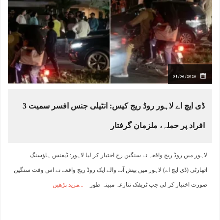
01/06/2026
ڈی ایچ اے لاہور روڈ ریج کیس: انٹیلی جنس افسر سمیت 3
افراد پر حملہ، ملزمان گرفتار
لاہور میں روڈ ریج واقعہ نے سنگین رخ اختیار کر لیا لاہور: ڈیفنس ہاؤسنگ
اتھارٹی (ڈی ایچ اے) لاہور میں پیش آنے والے ایک روڈ ریج واقعے نے اس وقت سنگین
صورت اختیار کر لی جب ٹریفک تنازعہ مبینہ طور
مزید پڑھیں