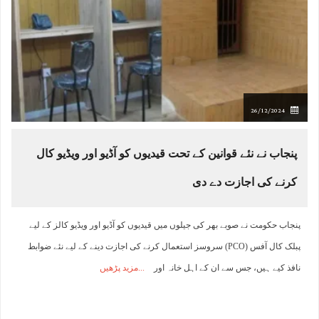
26/12/2024
پنجاب نے نئے قوانین کے تحت قیدیوں کو آڈیو اور ویڈیو کال
کرنے کی اجازت دے دی
پنجاب حکومت نے صوبے بھر کی جیلوں میں قیدیوں کو آڈیو اور ویڈیو کالز کے لیے
پبلک کال آفس (PCO) سروسز استعمال کرنے کی اجازت دینے کے لیے نئے ضوابط
نافذ کیے ہیں، جس سے ان کے اہل خانہ اور
مزید پڑھیں