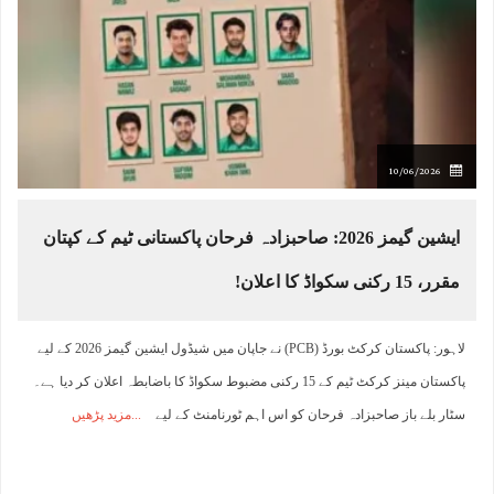
10/06/2026
ایشین گیمز 2026: صاحبزادہ فرحان پاکستانی ٹیم کے کپتان
مقرر، 15 رکنی سکواڈ کا اعلان!
لاہور: پاکستان کرکٹ بورڈ (PCB) نے جاپان میں شیڈول ایشین گیمز 2026 کے لیے
پاکستان مینز کرکٹ ٹیم کے 15 رکنی مضبوط سکواڈ کا باضابطہ اعلان کر دیا ہے۔
سٹار بلے باز صاحبزادہ فرحان کو اس اہم ٹورنامنٹ کے لیے
مزید پڑھیں