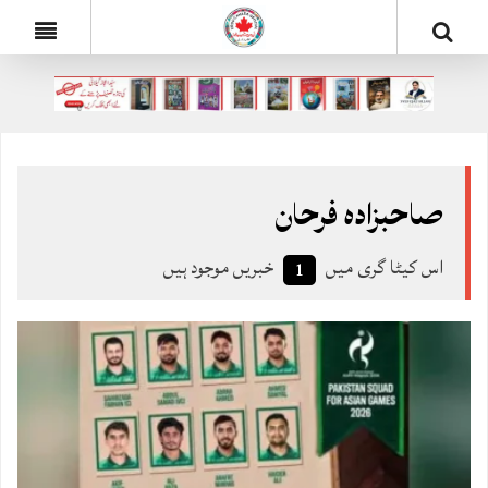
صاحبزادہ فرحان
اس کیٹا گری میں
خبریں موجود ہیں
1