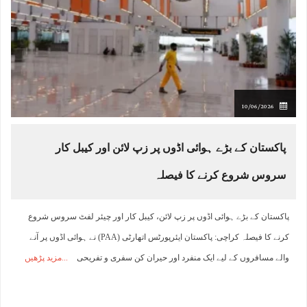
10/06/2026
پاکستان کے بڑے ہوائی اڈوں پر زپ لائن اور کیبل کار
سروس شروع کرنے کا فیصلہ
پاکستان کے بڑے ہوائی اڈوں پر زپ لائن، کیبل کار اور چیئر لفٹ سروس شروع
کرنے کا فیصلہ کراچی: پاکستان ایئرپورٹس اتھارٹی (PAA) نے ہوائی اڈوں پر آنے
والے مسافروں کے لیے ایک منفرد اور حیران کن سفری و تفریحی
مزید پڑھیں