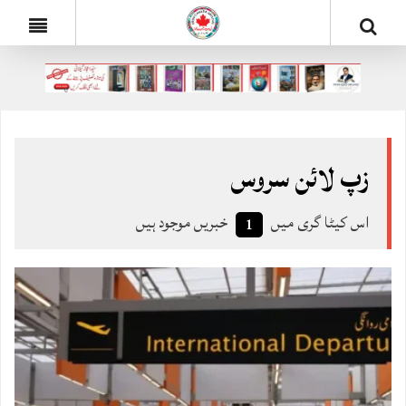
زپ لائن سروس
اس کیٹا گری میں
خبریں موجود ہیں
1