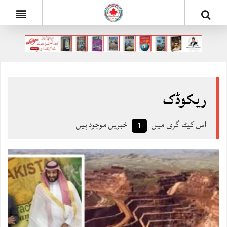
ریکوڈک
اس کیٹا گری میں
خبریں موجود ہیں
1