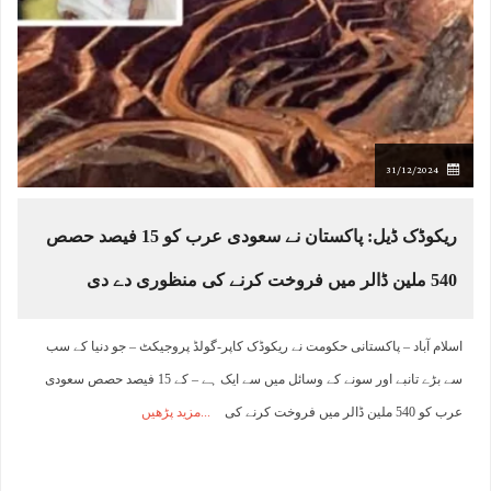
31/12/2024
ریکوڈک ڈیل: پاکستان نے سعودی عرب کو 15 فیصد حصص
540 ملین ڈالر میں فروخت کرنے کی منظوری دے دی
اسلام آباد – پاکستانی حکومت نے ریکوڈک کاپر-گولڈ پروجیکٹ – جو دنیا کے سب
سے بڑے تانبے اور سونے کے وسائل میں سے ایک ہے – کے 15 فیصد حصص سعودی
عرب کو 540 ملین ڈالر میں فروخت کرنے کی
مزید پڑھیں