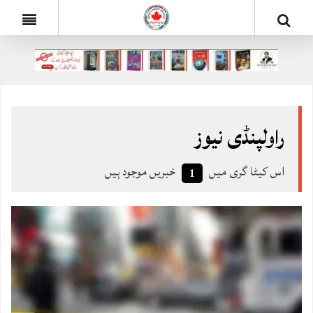
راولپنڈی نیوز
اس کیٹا گری میں
خبریں موجود ہیں
1