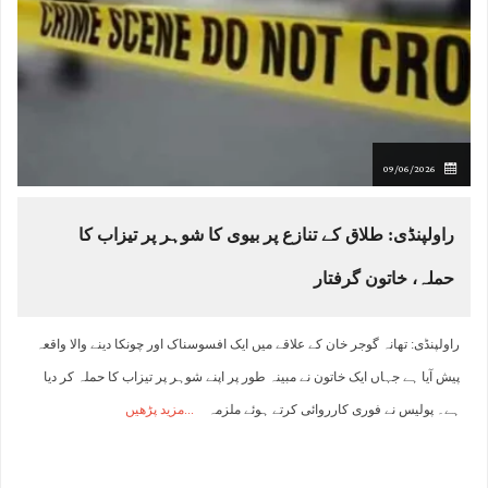
09/06/2026
راولپنڈی: طلاق کے تنازع پر بیوی کا شوہر پر تیزاب کا
حملہ، خاتون گرفتار
راولپنڈی: تھانہ گوجر خان کے علاقے میں ایک افسوسناک اور چونکا دینے والا واقعہ
پیش آیا ہے جہاں ایک خاتون نے مبینہ طور پر اپنے شوہر پر تیزاب کا حملہ کر دیا
ہے۔ پولیس نے فوری کارروائی کرتے ہوئے ملزمہ
مزید پڑھیں