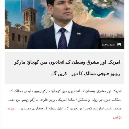
23/06/2026
امریکہ اور مشرق وسطیٰ کے اتحادیوں میں کھچاؤ: مارکو
روبیو خلیجی ممالک کا دورہ کریں گے
امریکہ اور مشرق وسطیٰ کے اتحادیوں میں کھچاؤ: مارکو روبیو خلیجی ممالک کے
ہنگامی دورے پر روانہ واشنگٹن / مناما: امریکی وزیر خارجہ مارکو روبیو اس ہفتے
متحدہ عرب امارات، کویت اور بحرین کے اعلیٰ سطح کے سفارتی دورے پر
مزید
پڑھیں