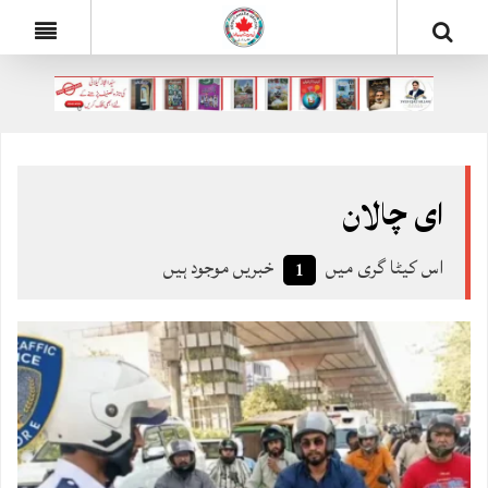
ای چالان
اس کیٹا گری میں
خبریں موجود ہیں
1