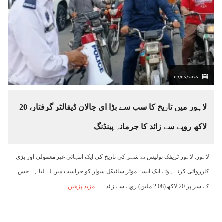
09/06/2026
لاہور میں تاریخ کا سب سے بڑا ای چالان ڈیفالٹر گرفتار، 20
لاکھ روپے سے زائد کا جرمانہ پینڈنگ
لاہور: لاہور ٹریفک پولیس نے شہر کی تاریخ کی ایک انتہائی غیر معمولی اور بڑی
کارروائی کرتے ہوئے ایک ایسے موٹر سائیکل سوار کو حراست میں لے لیا ہے جس
کے سر پر 20 لاکھ (2.08 ملین) روپے سے زائد
مزید پڑھیں