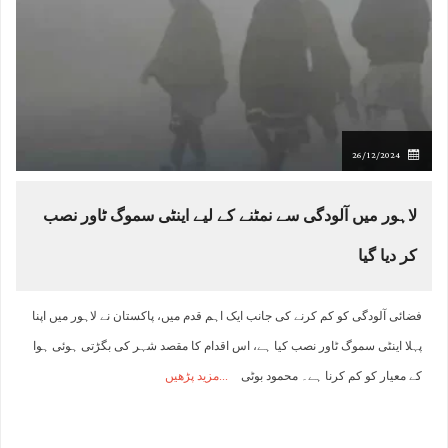
26/12/2024
لاہور میں آلودگی سے نمٹنے کے لیے اینٹی سموگ ٹاور نصب
کر دیا گیا
فضائی آلودگی کو کم کرنے کی جانب ایک اہم قدم میں، پاکستان نے لاہور میں اپنا
پہلا اینٹی سموگ ٹاور نصب کیا ہے، اس اقدام کا مقصد شہر کی بگڑتی ہوئی ہوا
کے معیار کو کم کرنا ہے۔ محمود بوٹی
مزید پڑھیں