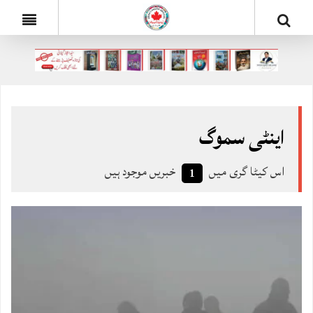
اینٹی سموگ
اس کیٹا گری میں
خبریں موجود ہیں
1