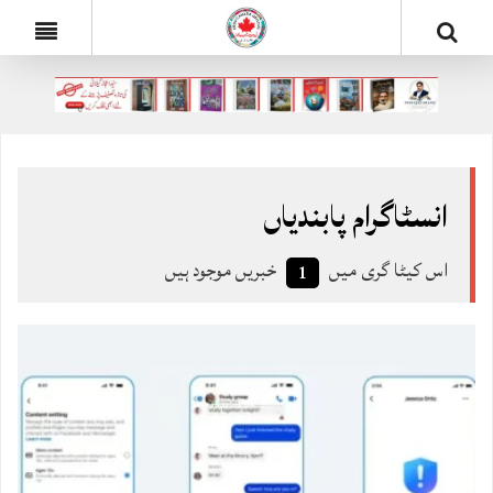
انسٹاگرام پابندیاں
اس کیٹا گری میں
خبریں موجود ہیں
1