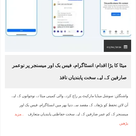
02/06/2026
میٹا کا بڑا اقدام: انسٹاگرام، فیس بک اور میسنجر پر نوعمر
صارفین کے لیے سخت پابندیاں نافذ
واشنگٹن: سوشل میڈیا مارکیٹ پر راج کرنے والی کمپنی میٹا نے نوجوانوں کے لیے
آن لائن تحفظ کو بڑھانے کے مقصد سے دنیا بھر میں انسٹاگرام، فیس بک اور
میسنجر کے کم عمر صارفین کے لیے سخت حفاظتی پابندیاں متعارف
مزید
پڑھیں