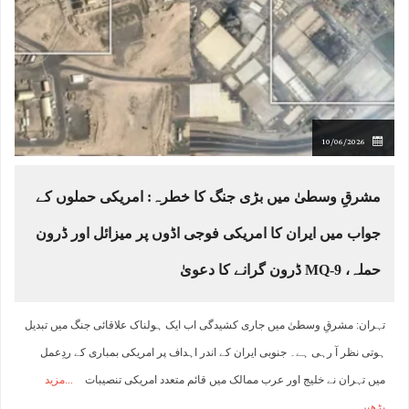
10/06/2026
مشرقِ وسطیٰ میں بڑی جنگ کا خطرہ: امریکی حملوں کے
جواب میں ایران کا امریکی فوجی اڈوں پر میزائل اور ڈرون
حملہ، MQ-9 ڈرون گرانے کا دعویٰ
تہران: مشرقِ وسطیٰ میں جاری کشیدگی اب ایک ہولناک علاقائی جنگ میں تبدیل
ہوتی نظر آ رہی ہے۔ جنوبی ایران کے اندر اہداف پر امریکی بمباری کے ردِعمل
میں تہران نے خلیج اور عرب ممالک میں قائم متعدد امریکی تنصیبات
مزید
پڑھیں