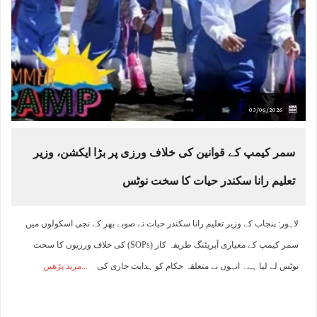
03/06/2026
سمر کیمپ کے قوانین کی خلاف ورزی پر بڑا ایکشن، وزیر
تعلیم رانا سکندر حیات کا سخت نوٹس
لاہور: پنجاب کے وزیر تعلیم رانا سکندر حیات نے صوبے بھر کے نجی اسکولوں میں
سمر کیمپ کے معیاری آپریٹنگ طریقہ کار (SOPs) کی خلاف ورزیوں کا سخت
نوٹس لے لیا ہے۔ انہوں نے متعلقہ حکام کو ہدایت جاری کی
مزید پڑھیں