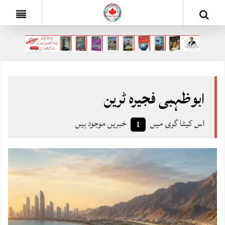
ابوظہبی فجیرہ ٹرین
اس کیٹا گری میں
خبریں موجود ہیں
1