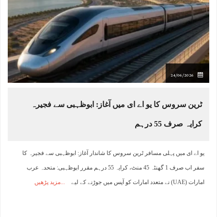
24/06/2026
ٹرین سروس کا یو اے ای میں آغاز: ابوظہبی سے فجیرہ
کرایہ صرف 55 درہم
یو اے ای میں پہلی مسافر ٹرین سروس کا شاندار آغاز: ابوظہبی سے فجیرہ کا
سفر اب صرف 1 گھنٹہ 45 منٹ، کرایہ 55 درہم مقرر ابوظہبی: متحدہ عرب
امارات (UAE) نے متعدد امارات کو آپس میں جوڑنے کے لیے
مزید پڑھیں