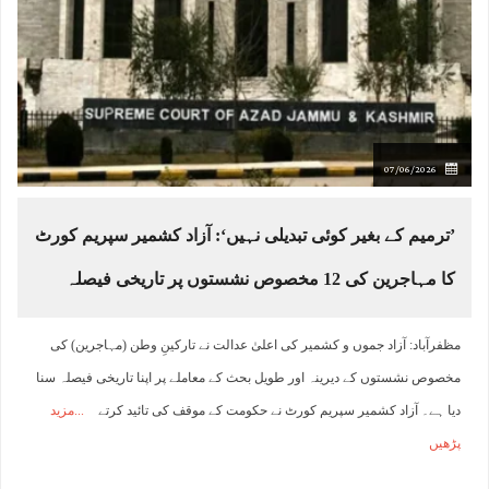
07/06/2026
’ترمیم کے بغیر کوئی تبدیلی نہیں‘: آزاد کشمیر سپریم کورٹ
کا مہاجرین کی 12 مخصوص نشستوں پر تاریخی فیصلہ
مظفرآباد: آزاد جموں و کشمیر کی اعلیٰ عدالت نے تارکینِ وطن (مہاجرین) کی
مخصوص نشستوں کے دیرینہ اور طویل بحث کے معاملے پر اپنا تاریخی فیصلہ سنا
دیا ہے۔ آزاد کشمیر سپریم کورٹ نے حکومت کے موقف کی تائید کرتے
مزید
پڑھیں