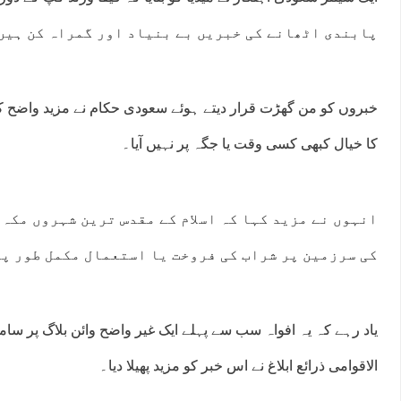
پابندی اٹھانے کی خبریں بے بنیاد اور گمراہ کن ہیں
خبروں کو من گھڑت قرار دیتے ہوئے سعودی حکام نے مزید واضح کی
کا خیال کبھی کسی وقت یا جگہ پر نہیں آیا۔
انہوں نے مزید کہا کہ اسلام کے مقدس ترین شہروں مکہ
کی سرزمین پر شراب کی فروخت یا استعمال مکمل طور پ
یاد رہے کہ یہ افواہ سب سے پہلے ایک غیر واضح وائن بلاگ پر سام
الاقوامی ذرائع ابلاغ نے اس خبر کو مزید پھیلا دیا۔