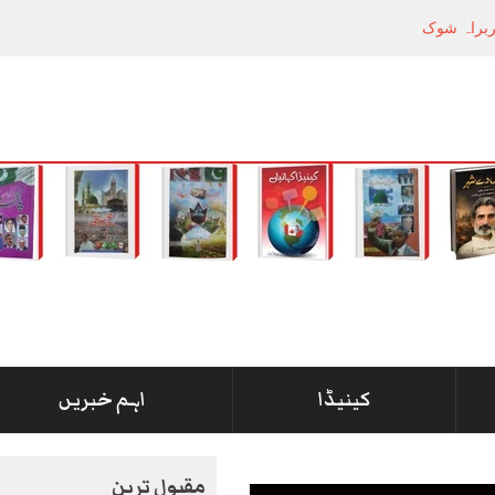
راہ شوکت نواز میر کی گرفتاری، دھرنا جاری
کینیڈا
اہم خبریں
مقبول ترین