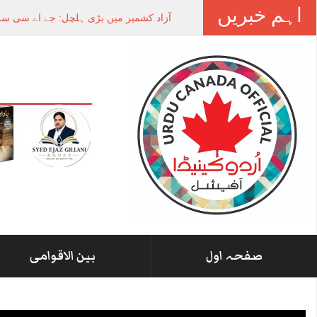
اہم خبریں
آزاد کشمیر میں بڑی ہلچل: جے اے سی سرب
صفحہ اول
بین الاقوامی