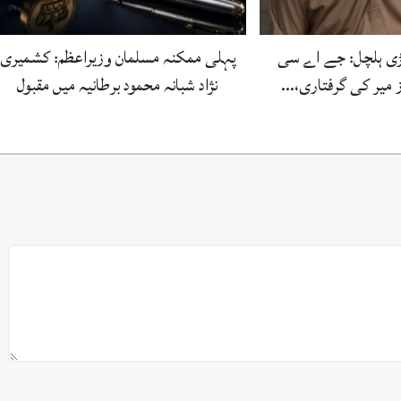
بڑی ہلچل: جے اے سی
پہلی ممکنہ مسلمان وزیراعظم: کشمیری
ز میر کی گرفتاری،…
نژاد شبانہ محمود برطانیہ میں مقبول