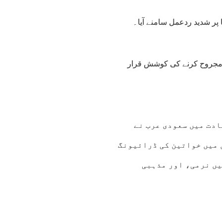
پر شدید ردعمل سامنے آیا۔
و مجروح کرنے کی کوشش قرار
ادت میں سعودی عرب نے
 میں خواتین کی ڈرائیونگ
4:00
15:00
16:00
17:00
18:00
19:00
20:00
21
یں نرمی، اور مذہبی
4°C
45°C
45°C
45°C
45°C
44°C
43°C
42