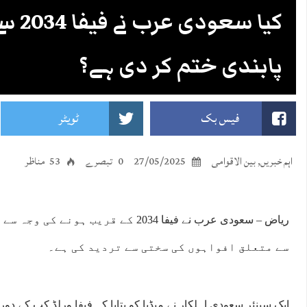
کیا سع
پابندی ختم کر دی ہے؟
فیس بک
ٹویٹر
اہم خبریں
,
بین الاقوامی
27/05/2025
0 تبصرے
53 مناظر
ریاض – سعودی عرب نے فیفا 2034 کے قریب 
سے متعلق افواہوں کی سختی سے تردید کی ہے۔