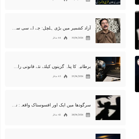
آزاد کشمیر میں بڑی ہلچل: جے اے سی سربراہ شوکت نواز میر کی گرفتاری، دھرنا جاری
30/06/2026
64 مناظر
برطانیہ کا پناہ گزینوں کیلئے نئے قانونی راستوں اور اسپانسر شپ نظام کا اعلان
29/06/2026
65 مناظر
سرگودھا میں ایک اور افسوسناک واقعہ: نوعمر لڑکے سے مبینہ زیادتی، مقدمہ درج
28/06/2026
42 مناظر