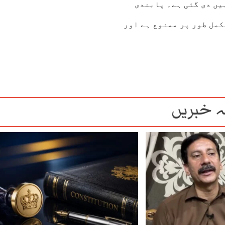
یں دی گئی ہے۔ پابندی
کمل طور پر ممنوع ہے اور
 خبریں