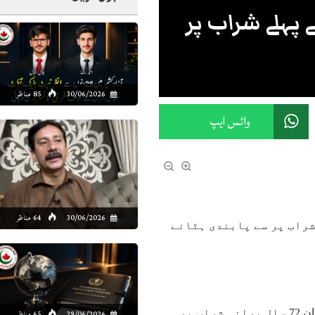
ودی عرب نے فیفا 2034 سے پہلے شراب پر
30/06/2026
85 مناظر
واٹس ایپ
30/06/2026
64 مناظر
ہونے کی وجہ سے شراب پر سے پابندی ہٹانے
ایک سینئر سعودی اہلکار نے میڈیا کو بتایا کہ فیفا ورلڈ کپ کے دوران 72 سال پرانی شراب پر
29/06/2026
65 مناظر