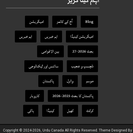
اہم کیٹا گریز
Blog
آج کے کالمز
امیگریشن
امیگریشن کینیڈا
اہم خبریں
اہم خبریں
بجٹ 2026-27
بین الاقوامی
دلچسپ و عجیب
سائنس اور ٹیکنالوجی
موسم
وائرل
پاکستان
پاکستان کا بجٹ 2025-2026
کاروبار
کرکٹ
کھیل
کینیڈا
ہاکی
Copyright © 2024-2026, Urdu Canada All Rights Reserved. Theme Designed By