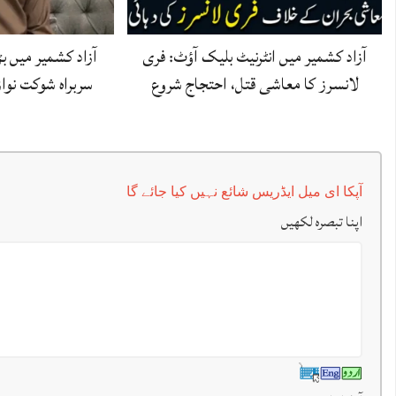
آزاد کشمیر میں انٹرنیٹ بلیک آؤٹ: فری
آزاد کشمیر میں 
لانسرز کا معاشی قتل، احتجاج شروع
سربراہ شوکت نوا
آپکا ای میل ایڈریس شائع نہیں کیا جائے گا
اپنا تبصرہ لکھیں