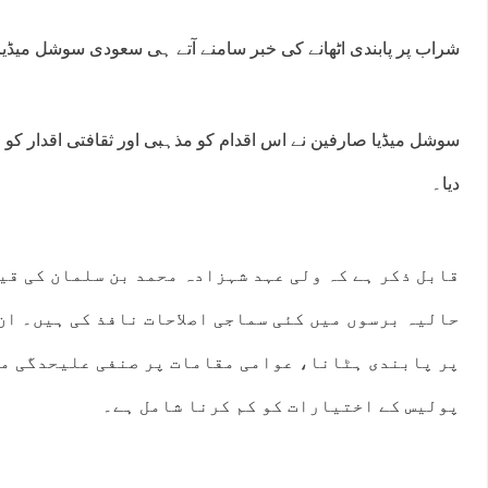
شراب پر پابندی اٹھانے کی خبر سامنے آتے ہی سعودی سوشل میڈیا 
سوشل میڈیا صارفین نے اس اقدام کو مذہبی اور ثقافتی اقدار ک
دیا۔
قابل ذکر ہے کہ ولی عہد شہزادہ محمد بن سلمان کی قی
حالیہ برسوں میں کئی سماجی اصلاحات نافذ کی ہیں۔ ان
:00
22:00
23:00
00:00
01:00
02:00
03:00
04:
پر پابندی ہٹانا، عوامی مقامات پر صنفی علیحدگی م
°C
41°C
40°C
39°C
37°C
36°C
35°C
34
پولیس کے اختیارات کو کم کرنا شامل ہے۔