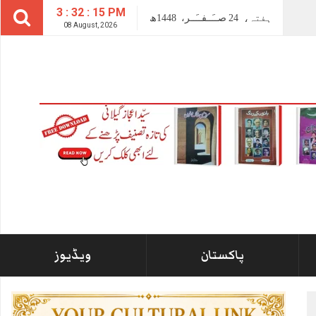
3 : 32 : 17 PM
ہفتہ،
24
صــَــفــَــر،
1448ھ
08 August, 2026
پاکستان
ویڈیوز