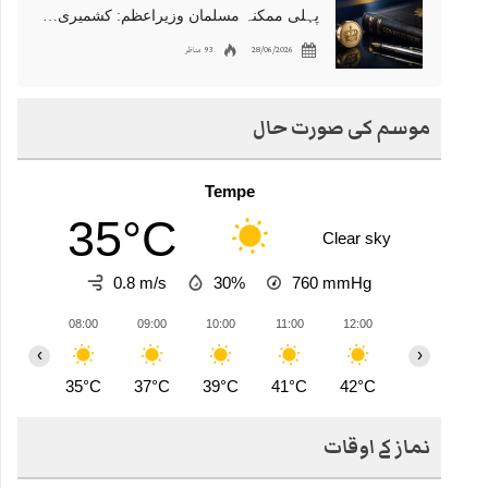
پہلی ممکنہ مسلمان وزیراعظم: کشمیری نژاد شبانہ محمود برطانیہ میں مقبول
28/06/2026
93 مناظر
موسم کی صورت حال
Tempe
35°C
Clear sky
0.8 m/s
30%
760
mmHg
08:00
09:00
10:00
11:00
12:00
13:00
1
‹
›
35°C
37°C
39°C
41°C
42°C
44°C
4
نماز کے اوقات