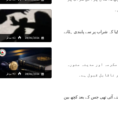
۔
ا کہ شراب پر سے پابندی ہٹانے
28/06/2026
42 مناظر
 مکرمہ اور مدینہ منورہ
28/06/2026
93 مناظر
ر ناقابل قبول ہے۔
نے آئی تھی جس کے بعد کچھ بین