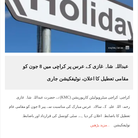
04/06/2026
عبداللہ شاہ غازی کے عرس پر کراچی میں 8 جون کو
مقامی تعطیل کا اعلان، نوٹیفکیشن جاری
کراچی: کراچی میٹروپولیٹن کارپوریشن (KMC) نے حضرت عبداللہ شاہ غازی
رحمۃ اللہ علیہ کے سالانہ عرس مبارک کی مناسبت سے پیر 8 جون کو مقامی عام
تعطیل کا باضابطہ اعلان کر دیا ہے. سٹی کونسل کی قرارداد اور باضابطہ
نوٹیفکیشن
مزید پڑھیں