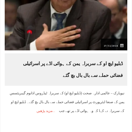
27/12/2024
ڈبلیو ایچ او کے سربراہ یمن کے ہوائی اڈے پر اسرائیلی
فضائی حملے سے بال بال بچ گئے
نیویارک – عالمی ادارہ صحت (ڈبلیو ایچ او) کے سربراہ ٹیڈروس اذانوم گیبریئسس
یمن کے صنعا ایئرپورٹ پر اسرائیلی فضائی حملے سے بال بال بچ گئے۔ ڈبلیو ایچ او
کے سربراہ نے کہا کہ وہ ہوائی اڈے پر تھے جب
مزید پڑھیں