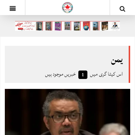
یمن
اس کیٹا گری میں
خبریں موجود ہیں
1