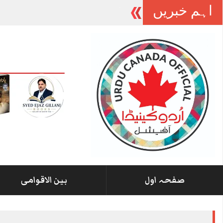
اہم خبریں
-
صفحہ اول
بین الاقوامی