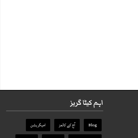
اہم کیٹا گریز
Blog
آج کے کالمز
امیگریشن