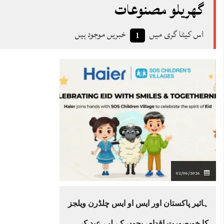
گھریلو مصنوعات
اس کیٹا گری میں
خبریں موجود ہیں
1
02/06/2026
ہائیر پاکستان اور ایس او ایس چلڈرن ویلجز
کا خوبصورت اقدام، بچوں کے لیے عید کی