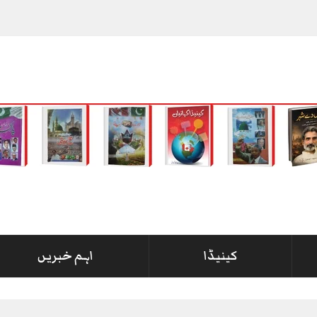
کینیڈا
اہم خبریں