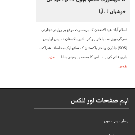
خوشیاں لے آیا
اسلام آباد: عید الاضحیٰ کے پرمسرت موقع پر روایتی تجارتی
سرگرمیوں سے بالاتر ہو کر ہائیر پاکستان نے ایس او ایس
(SOS) چلڈرن ویلجز پاکستان کے ساتھ ایک مخلصانہ شراکت
داری قائم کی ہے۔ اس کا مقصد یہ یقینی بنانا
مزید
پڑھیں
اہم صفحات اور لنکس
ہمارے بارے میں