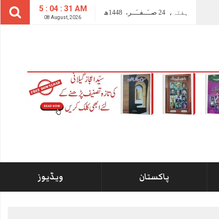
5 : 04 : 31 AM
ہفتہ،
24
صــَــفــَــر،
1448ھ
08 August, 2026
پاکستان
ویڈیوز