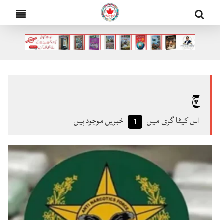
چ
اس کیٹا گری میں
خبریں موجود ہیں
1