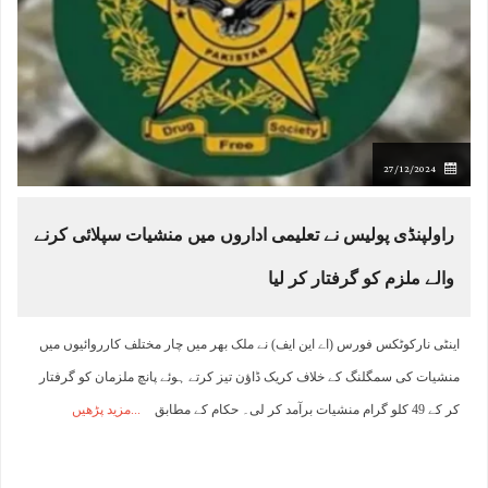
27/12/2024
راولپنڈی پولیس نے تعلیمی اداروں میں منشیات سپلائی کرنے
والے ملزم کو گرفتار کر لیا
اینٹی نارکوٹکس فورس (اے این ایف) نے ملک بھر میں چار مختلف کارروائیوں میں
منشیات کی سمگلنگ کے خلاف کریک ڈاؤن تیز کرتے ہوئے پانچ ملزمان کو گرفتار
کر کے 49 کلو گرام منشیات برآمد کر لی۔ حکام کے مطابق
مزید پڑھیں