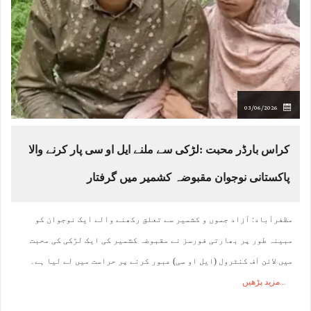
03/06/2026
کراس بارڈر محبت :لڑکی سے ملنے ایل او سی پار کرنے والا
پاکستانی نوجوان مقبوضہ کشمیر میں گرفتار
مظفرآباد: آزاد جموں و کشمیر سے تعلق رکھنے والے ایک نوجوان کو
مبینہ طور پر بھارتی فورسز نے مقبوضہ کشمیر کی ایک لڑکی کی محبت
میں لائن آف کنٹرول (ایل او سی) عبور کرنے پر حراست میں لے لیا ہے۔
مزید پڑھیں