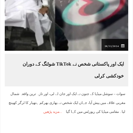
28/12/2024
ایک اور پاکستانی شخص نے TikTok شوٹنگ کے دوران
خودکشی کرلی
سوات – سوشل میڈیا کے جنون نے ایک اور جان لے لی، اور تازہ ترین واقعہ شمال
مغربی علاقے میں پیش آیا، جہاں ایک شخص نے بھاری بھرکم ہتھیار کا ٹرگر کھینچ
لیا۔ مقامی میڈیا کی رپورٹس میں کہا گیا
مزید پڑھیں