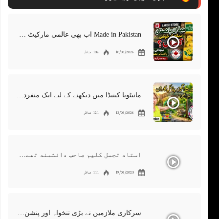
Made in Pakistan اب بھی عالمی مارکیٹ میں موجود | پاکستانی برآمدات کو درپیش چیلنجز
10/06/2026
182 مناظر
مانیٹوبا کینیڈا میں دیکھنے کے لیے ایک منفرد جگہ | ویسٹ مین ریپٹائل گارڈن | رینگنے والے جانوروں کی 300 مختلف اقسام
13/06/2026
121 مناظر
استاد تجمل کلیم صاحب دانشمند تھے۔ ایک عظیم دوست، معروف شاعر اور گلوکار۔ ہمیں اس کی کمی محسوس ہوتی ہے
19/06/2025
111 مناظر
سرکاری ملازمین نے بڑی تنخواہ اور پنشن میں کٹوتیوں کو مسترد کر دیا | دارالحکومت میں احتجاجی مظاہرہ اردو کینیڈا