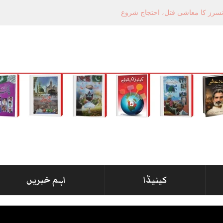
کینیڈا
اہم خبریں