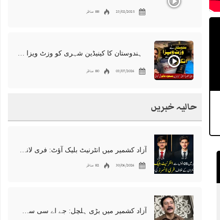
23/02/2025
88 مناظر
ہندوستان کا کینیڈین شہری کو وزٹ ویزا دینے سے انکار، مسعود عالم کی کہانی
03/07/2026
80 مناظر
حالیہ خبریں
آزاد کشمیر میں انٹرنیٹ بلیک آؤٹ: فری لانسرز کا معاشی قتل، احتجاج شروع
30/06/2026
82 مناظر
آزاد کشمیر میں بڑی ہلچل: جے اے سی سربراہ شوکت نواز میر کی گرفتاری، دھرنا جاری