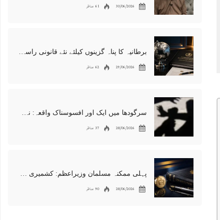
30/06/2026
61 مناظر
برطانیہ کا پناہ گزینوں کیلئے نئے قانونی راستوں اور اسپانسر شپ نظام کا اعلان
29/06/2026
62 مناظر
سرگودھا میں ایک اور افسوسناک واقعہ: نوعمر لڑکے سے مبینہ زیادتی، مقدمہ درج
28/06/2026
37 مناظر
پہلی ممکنہ مسلمان وزیراعظم: کشمیری نژاد شبانہ محمود برطانیہ میں مقبول
28/06/2026
90 مناظر