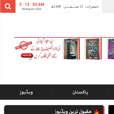
5 : 13 : 50 AM
جمعرات،
22
صــَــفــَــر،
1448ھ
06 August, 2026
پاکستان
ویڈیوز
مقبول ترین ویڈیوز