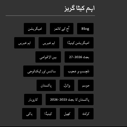
اہم کیٹا گریز
Blog
آج کے کالمز
امیگریشن
امیگریشن کینیڈا
اہم خبریں
اہم خبریں
بجٹ 2026-27
بین الاقوامی
دلچسپ و عجیب
سائنس اور ٹیکنالوجی
موسم
وائرل
پاکستان
پاکستان کا بجٹ 2025-2026
کاروبار
کرکٹ
کھیل
کینیڈا
ہاکی