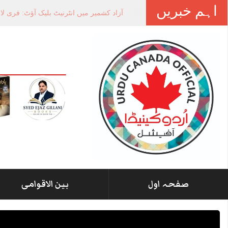
اہم خبریں
-
صفحہ اول
بین الاقوامی